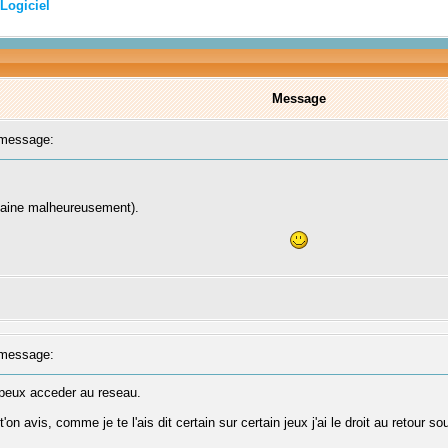
Logiciel
Message
message:
omaine malheureusement).
message:
 peux acceder au reseau.
on avis, comme je te l'ais dit certain sur certain jeux j'ai le droit au retou