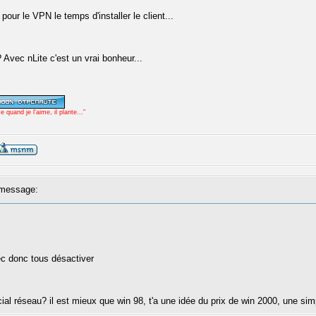
our le VPN le temps d'installer le client...
Avec nLite c'est un vrai bonheur...
uand je l'aime, il plante..."
message:
c donc tous désactiver
ial réseau? il est mieux que win 98, t'a une idée du prix de win 2000, une simpl