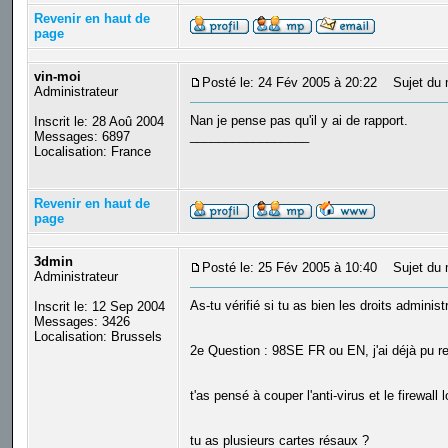
Revenir en haut de
page
vin-moi
Posté le: 24 Fév 2005 à 20:22
Sujet du 
Administrateur
Nan je pense pas qu'il y ai de rapport.
Inscrit le: 28 Aoû 2004
_________________
Messages: 6897
Localisation: France
Revenir en haut de
page
3dmin
Posté le: 25 Fév 2005 à 10:40
Sujet du 
Administrateur
As-tu vérifié si tu as bien les droits administ
Inscrit le: 12 Sep 2004
Messages: 3426
Localisation: Brussels
2e Question : 98SE FR ou EN, j'ai déjà pu re
t'as pensé à couper l'anti-virus et le firewall l
tu as plusieurs cartes résaux ?