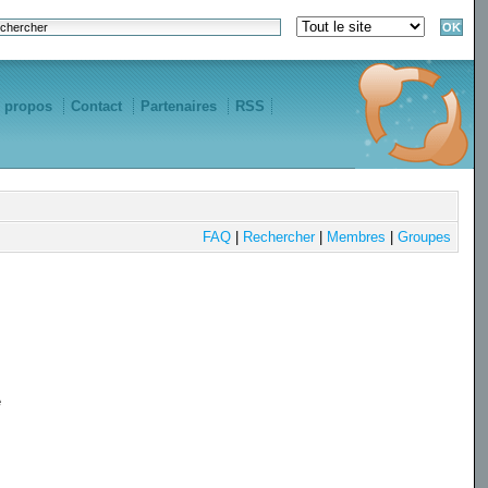
 propos
Contact
Partenaires
RSS
FAQ
|
Rechercher
|
Membres
|
Groupes
e