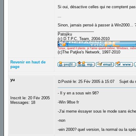
Si oui, désactive celles qui ne comptent pas p
...
Sinon, jamais pensé à passer à Win2000... ? 
_________________
Patojiku
(c) D.T.P.C. Team, 2004-2010
"Linux, quand il plante, je l'aime quand même, Windows, même q
(c)The Patjke's Network, 1997-2010
Revenir en haut de
page
yu
Posté le: 25 Fév 2005 à 15:07
Sujet du 
- Il y en a sous win 98?
Inscrit le: 20 Fév 2005
-Win 98se fr
Messages: 18
-J'ai meme éssayer sous le mode sans éche
-non
-win 2000? quel version, la normal ou la spéc