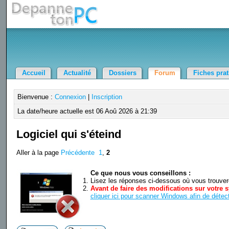
Accueil
Actualité
Dossiers
Forum
Fiches pra
Bienvenue :
Connexion
|
Inscription
La date/heure actuelle est 06 Aoû 2026 à 21:39
Logiciel qui s'éteind
Aller à la page
Précédente
1
,
2
Ce que nous vous conseillons :
Lisez les réponses ci-dessous où vous trouverez
Avant de faire des modifications sur votre s
cliquer ici pour scanner Windows afin de détect