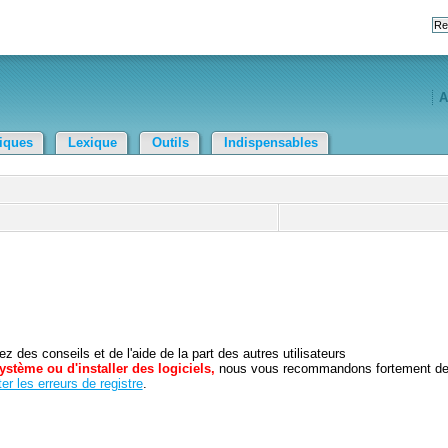
A
tiques
Lexique
Outils
Indispensables
 des conseils et de l'aide de la part des autres utilisateurs
ystème ou d'installer des logiciels,
nous vous recommandons fortement d
er les erreurs de registre
.