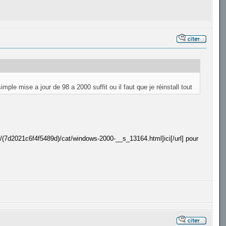
ple mise a jour de 98 a 2000 suffit ou il faut que je réinstall tout
m/(7d2021c6f4f5489d)/cat/windows-2000-__s_13164.html]ici[/url] pour