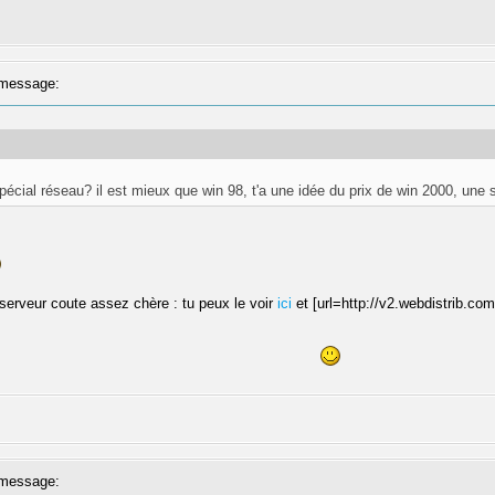
message:
écial réseau? il est mieux que win 98, t'a une idée du prix de win 2000, une sim
serveur coute assez chère : tu peux le voir
ici
et [url=http://v2.webdistrib.co
message: