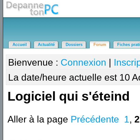
Accueil
Actualité
Dossiers
Forum
Fiches prat
Bienvenue :
Connexion
|
Inscri
La date/heure actuelle est 10 
Logiciel qui s'éteind
Aller à la page
Précédente
1
,
2