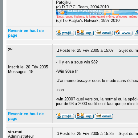
Patojiku
(c) D.T.P.C. Team, 2004-2010
"Linux, quand il plante, je l'aime quand même, Windows, même qu
(c)The Patjke's Network, 1997-2010
Revenir en haut de
page
yu
Posté le: 25 Fév 2005 à 15:07
Sujet du m
- Il y en a sous win 98?
Inscrit le: 20 Fév 2005
-Win 98se fr
Messages: 18
-J'ai meme éssayer sous le mode sans échec
-non
-win 2000? quel version, la normal ou la spéci
jour de 98 a 2000 suffit ou il faut que je réinst
Revenir en haut de
page
vin-moi
Posté le: 25 Fév 2005 à 15:25
Sujet du m
Administrateur