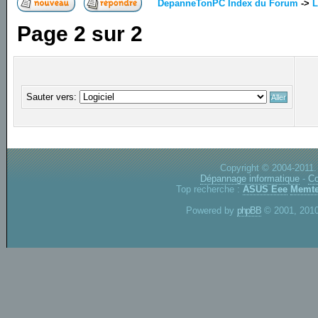
DepanneTonPC Index du Forum
->
L
Page
2
sur
2
Sauter vers:
Copyright © 2004-2011.
Dépannage informatique
-
Co
Top recherche :
ASUS Eee
Memte
Powered by
phpBB
© 2001, 2010