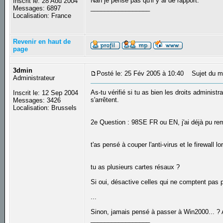
Nan je pense pas qu'il y ai de rapport.
Inscrit le: 28 Aoû 2004
_________________
Messages: 6897
Localisation: France
Revenir en haut de
page
3dmin
Posté le: 25 Fév 2005 à 10:40
Sujet du m
Administrateur
As-tu vérifié si tu as bien les droits administr
Inscrit le: 12 Sep 2004
s'arrêtent.
Messages: 3426
Localisation: Brussels
2e Question : 98SE FR ou EN, j'ai déjà pu rem
t'as pensé à couper l'anti-virus et le firewall lor
tu as plusieurs cartes résaux ?
Si oui, désactive celles qui ne comptent pas po
...
Sinon, jamais pensé à passer à Win2000... ? A
_________________