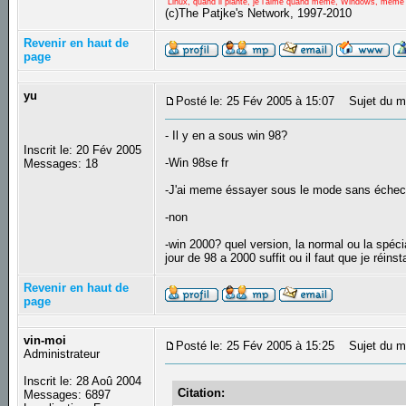
"Linux, quand il plante, je l'aime quand même, Windows, même qu
(c)The Patjke's Network, 1997-2010
Revenir en haut de
page
yu
Posté le: 25 Fév 2005 à 15:07
Sujet du m
- Il y en a sous win 98?
Inscrit le: 20 Fév 2005
-Win 98se fr
Messages: 18
-J'ai meme éssayer sous le mode sans échec
-non
-win 2000? quel version, la normal ou la spéci
jour de 98 a 2000 suffit ou il faut que je réinst
Revenir en haut de
page
vin-moi
Posté le: 25 Fév 2005 à 15:25
Sujet du m
Administrateur
Inscrit le: 28 Aoû 2004
Citation:
Messages: 6897