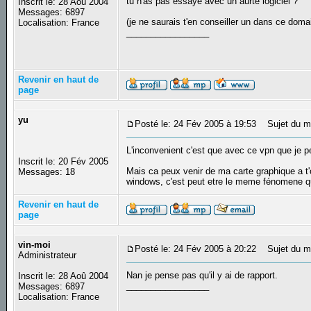
tu n'as pas essayé avec un aurte logiciel ?
Inscrit le: 28 Aoû 2004
Messages: 6897
(je ne saurais t'en conseiller un dans ce do
Localisation: France
_________________
Revenir en haut de
page
yu
Posté le: 24 Fév 2005 à 19:53
Sujet du m
L'inconvenient c'est que avec ce vpn que je 
Inscrit le: 20 Fév 2005
Mais ca peux venir de ma carte graphique a t'on
Messages: 18
windows, c'est peut etre le meme fénomene 
Revenir en haut de
page
vin-moi
Posté le: 24 Fév 2005 à 20:22
Sujet du m
Administrateur
Nan je pense pas qu'il y ai de rapport.
Inscrit le: 28 Aoû 2004
_________________
Messages: 6897
Localisation: France