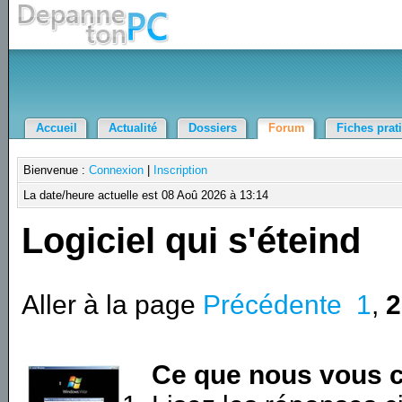
Accueil
Actualité
Dossiers
Forum
Fiches prat
Bienvenue :
Connexion
|
Inscription
La date/heure actuelle est 08 Aoû 2026 à 13:14
Logiciel qui s'éteind
Aller à la page
Précédente
1
,
2
Ce que nous vous c