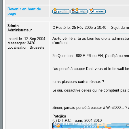
Revenir en haut de
page
3dmin
Posté le: 25 Fév 2005 à 10:40
Sujet du m
Administrateur
As-tu vérifié si tu as bien les droits administr
Inscrit le: 12 Sep 2004
s'arrêtent.
Messages: 3426
Localisation: Brussels
2e Question : 98SE FR ou EN, j'ai déjà pu rem
t'as pensé à couper l'anti-virus et le firewall lor
tu as plusieurs cartes résaux ?
Si oui, désactive celles qui ne comptent pas po
...
Sinon, jamais pensé à passer à Win2000... ? A
_________________
Patojiku
(c) D.T.P.C. Team, 2004-2010