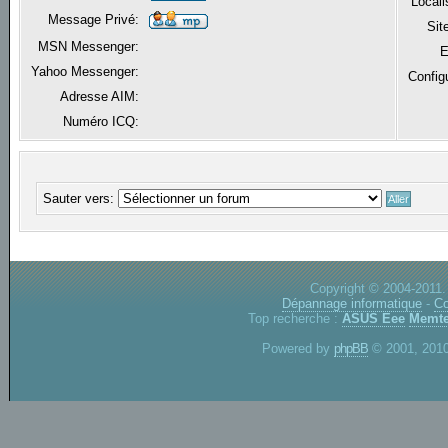
Locali
Message Privé:
Sit
MSN Messenger:
E
Yahoo Messenger:
Config
Adresse AIM:
Numéro ICQ:
Sauter vers:
Copyright © 2004-2011.
Dépannage informatique
-
Co
Top recherche :
ASUS Eee
Memte
Powered by
phpBB
© 2001, 2010