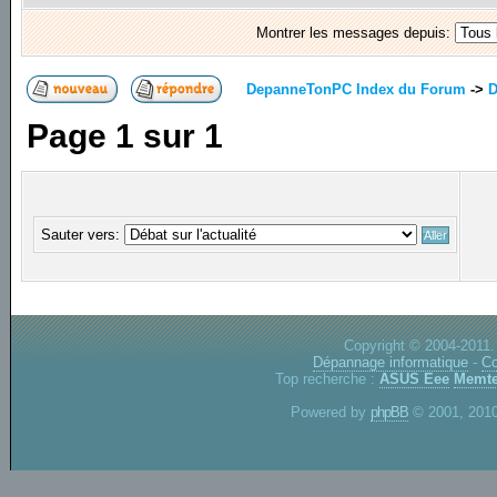
Montrer les messages depuis:
DepanneTonPC Index du Forum
->
D
Page
1
sur
1
Sauter vers:
Copyright © 2004-2011.
Dépannage informatique
-
Co
Top recherche :
ASUS Eee
Memte
Powered by
phpBB
© 2001, 2010