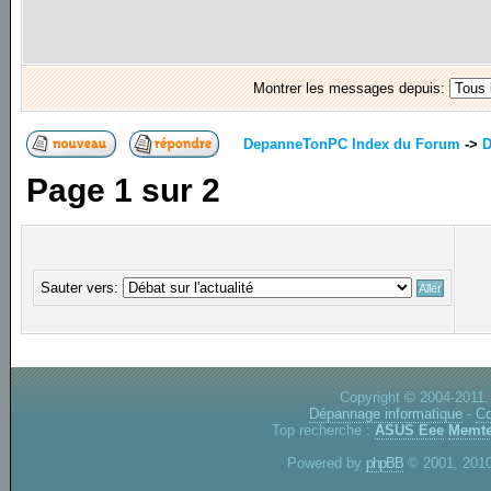
Montrer les messages depuis:
DepanneTonPC Index du Forum
->
D
Page
1
sur
2
Sauter vers:
Copyright © 2004-2011.
Dépannage informatique
-
Co
Top recherche :
ASUS Eee
Memte
Powered by
phpBB
© 2001, 2010