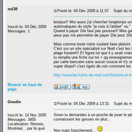
nsl38
Posté le: 04 Déc 2009 à 11:57
Sujet du m
bonjour!! Moi aussi j'ai chercher longtemps un
automatiques du style "je suis à l'atelier" ou "
Inscrit le: 04 Déc 2009
Quand à payer 10e faut pas pousser!! Mes gar
Messages: 1
peux pas me permettre de payer 10e pour 10m
Mais comme toute mère voulant faire plaisirs à
C'est sur un site spécialisé sur Noël c'est les
plage horaire!!! Et figure toi que il y avait vr
tu remplie une fiche sur toi + qq renseignemen
par carte bancaire sans aucun soucie et n'y u
super dispo!! c'est rigolo de voir comment les 
http://www.les-lutins-de-noel.com/histoire-et-t
Revenir en haut de
page
Goudie
Posté le: 04 Déc 2009 à 13:31
Sujet du m
Sinon tu demandes à un proche de jouer le pèr
Inscrit le: 14 Nov 2005
connaissent les gosses en plus...
Messages: 3455
Localisation: Rennes,
Montréal... par là quoi
Non mais franchement...