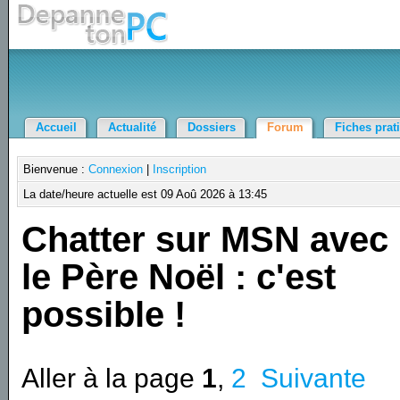
Accueil
Actualité
Dossiers
Forum
Fiches prat
Bienvenue :
Connexion
|
Inscription
La date/heure actuelle est 09 Aoû 2026 à 13:45
Chatter sur MSN avec
le Père Noël : c'est
possible !
Aller à la page
1
,
2
Suivante