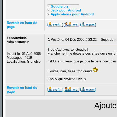
_________________
>
Goudie.biz
>
Jeux pour Android
>
Applications pour Android
Revenir en haut de
page
Lenouvdu44
Posté le: 04 Déc 2009 à 23:22
Sujet du m
Administrateur
Trop d'ac avec toi Goudie !
Franchement, je déteste ces sites qui s'enrich
Inscrit le: 01 Aoû 2005
Messages: 4919
nsl38, si tu veux que je joue le père noël, c'est 
Localisation: Grenoble
Goudie, nan, tu es trop grand
_________________
L'nouv qui devient L'vieux
Revenir en haut de
page
Ajoute