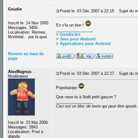
Goudie
Posté le: 03 Déc 2007 à 22:18
Sujet du m
Inscrit le: 14 Nov 2005
En v'la un bon !
Messages: 3455
_________________
Localisation: Rennes,
>
Goudie.biz
Montréal... par là quoi
>
Jeux pour Android
>
Applications pour Android
Revenir en haut de
page
AlexMagnus
Posté le: 03 Déc 2007 à 22:27
Sujet du m
Modérateur
Popolopopo
Que veux-tu à Noël petit garçon ?
_________________
Ceci est un bloc de texte qui peut être ajout
Inscrit le: 23 Mai 2006
Messages: 2843
Localisation: Pool à
glande