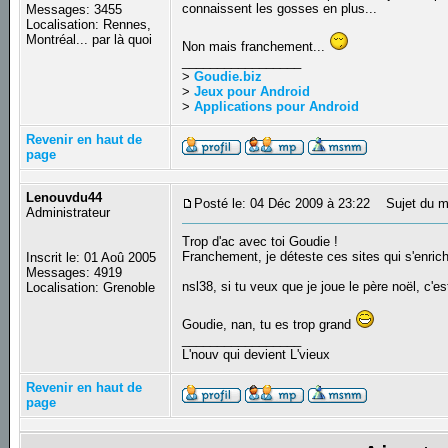
connaissent les gosses en plus...
Messages: 3455
Localisation: Rennes,
Montréal... par là quoi
Non mais franchement...
_________________
>
Goudie.biz
>
Jeux pour Android
>
Applications pour Android
Revenir en haut de
page
Lenouvdu44
Posté le: 04 Déc 2009 à 23:22
Sujet du m
Administrateur
Trop d'ac avec toi Goudie !
Franchement, je déteste ces sites qui s'enrich
Inscrit le: 01 Aoû 2005
Messages: 4919
nsl38, si tu veux que je joue le père noël, c'est 
Localisation: Grenoble
Goudie, nan, tu es trop grand
_________________
L'nouv qui devient L'vieux
Revenir en haut de
page