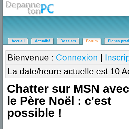
Accueil
Actualité
Dossiers
Forum
Fiches prat
Bienvenue :
Connexion
|
Inscri
La date/heure actuelle est 10 
Chatter sur MSN ave
le Père Noël : c'est
possible !