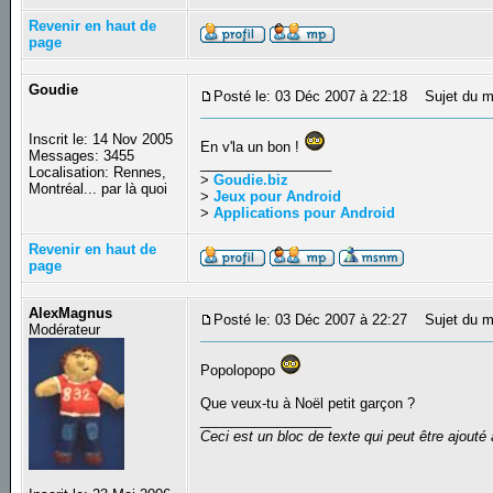
Revenir en haut de
page
Goudie
Posté le: 03 Déc 2007 à 22:18
Sujet du m
Inscrit le: 14 Nov 2005
En v'la un bon !
Messages: 3455
_________________
Localisation: Rennes,
>
Goudie.biz
Montréal... par là quoi
>
Jeux pour Android
>
Applications pour Android
Revenir en haut de
page
AlexMagnus
Posté le: 03 Déc 2007 à 22:27
Sujet du m
Modérateur
Popolopopo
Que veux-tu à Noël petit garçon ?
_________________
Ceci est un bloc de texte qui peut être ajout