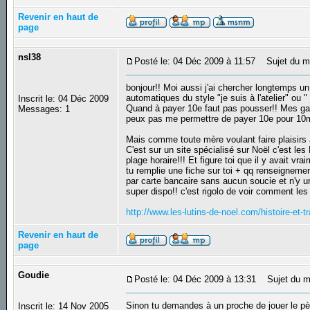
Revenir en haut de
page
nsl38
Posté le: 04 Déc 2009 à 11:57
Sujet du m
bonjour!! Moi aussi j'ai chercher longtemps un
automatiques du style "je suis à l'atelier" ou "
Inscrit le: 04 Déc 2009
Quand à payer 10e faut pas pousser!! Mes gar
Messages: 1
peux pas me permettre de payer 10e pour 10m
Mais comme toute mère voulant faire plaisirs à
C'est sur un site spécialisé sur Noël c'est les
plage horaire!!! Et figure toi que il y avait vr
tu remplie une fiche sur toi + qq renseignemen
par carte bancaire sans aucun soucie et n'y u
super dispo!! c'est rigolo de voir comment les 
http://www.les-lutins-de-noel.com/histoire-et-t
Revenir en haut de
page
Goudie
Posté le: 04 Déc 2009 à 13:31
Sujet du m
Sinon tu demandes à un proche de jouer le pèr
Inscrit le: 14 Nov 2005