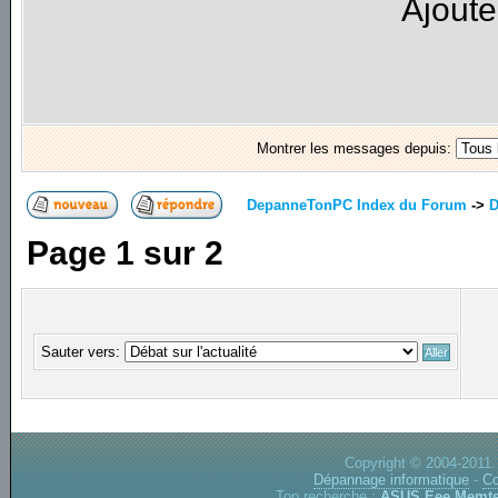
Ajoute
Montrer les messages depuis:
DepanneTonPC Index du Forum
->
D
Page
1
sur
2
Sauter vers:
Copyright © 2004-2011.
Dépannage informatique
-
Co
Top recherche :
ASUS Eee
Memte