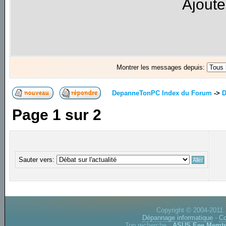
Ajoute
Montrer les messages depuis:
DepanneTonPC Index du Forum
->
D
Page
1
sur
2
Sauter vers:
Copyright © 2004-2011.
Dépannage informatique
-
Co
Top recherche :
ASUS Eee
Memte