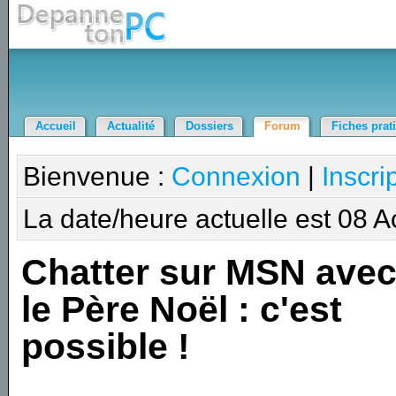
Accueil
Actualité
Dossiers
Forum
Fiches prat
Bienvenue :
Connexion
|
Inscri
La date/heure actuelle est 08 
Chatter sur MSN ave
le Père Noël : c'est
possible !