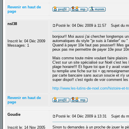
Revenir en haut de
page
nsl38
Posté le: 04 Déc 2009 à 11:57
Sujet du m
bonjour!! Moi aussi j'ai chercher longtemps un
automatiques du style "je suis à l'atelier" ou "
Inscrit le: 04 Déc 2009
Quand à payer 10e faut pas pousser!! Mes gar
Messages: 1
peux pas me permettre de payer 10e pour 10m
Mais comme toute mère voulant faire plaisirs à
C'est sur un site spécialisé sur Noël c'est les
plage horaire!!! Et figure toi que il y avait vr
tu remplie une fiche sur toi + qq renseignemen
par carte bancaire sans aucun soucie et n'y u
super dispo!! c'est rigolo de voir comment les 
http://www.les-lutins-de-noel.com/histoire-et-t
Revenir en haut de
page
Goudie
Posté le: 04 Déc 2009 à 13:31
Sujet du m
Sinon tu demandes à un proche de jouer le pèr
Inscrit le: 14 Nov 2005