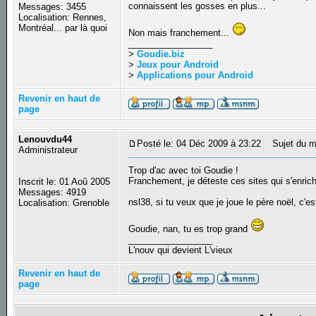
connaissent les gosses en plus...
Messages: 3455
Localisation: Rennes,
Montréal... par là quoi
Non mais franchement...
_________________
>
Goudie.biz
>
Jeux pour Android
>
Applications pour Android
Revenir en haut de
page
Lenouvdu44
Posté le: 04 Déc 2009 à 23:22
Sujet du m
Administrateur
Trop d'ac avec toi Goudie !
Franchement, je déteste ces sites qui s'enrich
Inscrit le: 01 Aoû 2005
Messages: 4919
nsl38, si tu veux que je joue le père noël, c'est 
Localisation: Grenoble
Goudie, nan, tu es trop grand
_________________
L'nouv qui devient L'vieux
Revenir en haut de
page