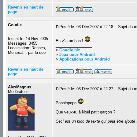
Revenir en haut de
page
Goudie
Posté le: 03 Déc 2007 à 22:18
Sujet du m
Inscrit le: 14 Nov 2005
En v'la un bon !
Messages: 3455
_________________
Localisation: Rennes,
>
Goudie.biz
Montréal... par là quoi
>
Jeux pour Android
>
Applications pour Android
Revenir en haut de
page
AlexMagnus
Posté le: 03 Déc 2007 à 22:27
Sujet du m
Modérateur
Popolopopo
Que veux-tu à Noël petit garçon ?
_________________
Ceci est un bloc de texte qui peut être ajout