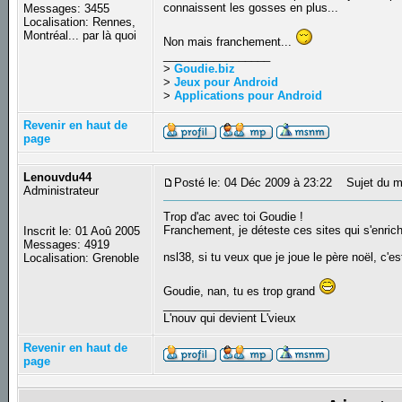
connaissent les gosses en plus...
Messages: 3455
Localisation: Rennes,
Montréal... par là quoi
Non mais franchement...
_________________
>
Goudie.biz
>
Jeux pour Android
>
Applications pour Android
Revenir en haut de
page
Lenouvdu44
Posté le: 04 Déc 2009 à 23:22
Sujet du m
Administrateur
Trop d'ac avec toi Goudie !
Franchement, je déteste ces sites qui s'enrich
Inscrit le: 01 Aoû 2005
Messages: 4919
nsl38, si tu veux que je joue le père noël, c'est 
Localisation: Grenoble
Goudie, nan, tu es trop grand
_________________
L'nouv qui devient L'vieux
Revenir en haut de
page