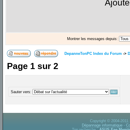
Ajoute
Montrer les messages depuis:
DepanneTonPC Index du Forum
->
D
Page
1
sur
2
Sauter vers:
Copyright © 2004-2011.
Dépannage informatique
-
Co
Top recherche :
ASUS Eee
Memte