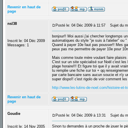
Revenir en haut de
page
nsl38
Posté le: 04 Déc 2009 à 11:57
Sujet du m
bonjour!! Moi aussi j'ai chercher longtemps un
automatiques du style "je suis à l'atelier" ou "
Inscrit le: 04 Déc 2009
Quand à payer 10e faut pas pousser!! Mes gar
Messages: 1
peux pas me permettre de payer 10e pour 10m
Mais comme toute mère voulant faire plaisirs à
C'est sur un site spécialisé sur Noël c'est les
plage horaire!!! Et figure toi que il y avait vr
tu remplie une fiche sur toi + qq renseignemen
par carte bancaire sans aucun soucie et n'y u
super dispo!! c'est rigolo de voir comment les 
http://www.les-lutins-de-noel.com/histoire-et-t
Revenir en haut de
page
Goudie
Posté le: 04 Déc 2009 à 13:31
Sujet du m
Sinon tu demandes à un proche de jouer le pèr
Inscrit le: 14 Nov 2005