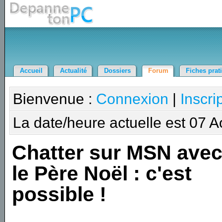
Accueil
Actualité
Dossiers
Forum
Fiches prat
Bienvenue :
Connexion
|
Inscri
La date/heure actuelle est 07 
Chatter sur MSN ave
le Père Noël : c'est
possible !