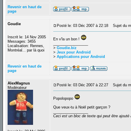
Revenir en haut de
page
Goudie
Posté le: 03 Déc 2007 à 22:18
Sujet du m
Inscrit le: 14 Nov 2005
En v'la un bon !
Messages: 3455
_________________
Localisation: Rennes,
>
Goudie.biz
Montréal... par là quoi
>
Jeux pour Android
>
Applications pour Android
Revenir en haut de
page
AlexMagnus
Posté le: 03 Déc 2007 à 22:27
Sujet du m
Modérateur
Popolopopo
Que veux-tu à Noël petit garçon ?
_________________
Ceci est un bloc de texte qui peut être ajout