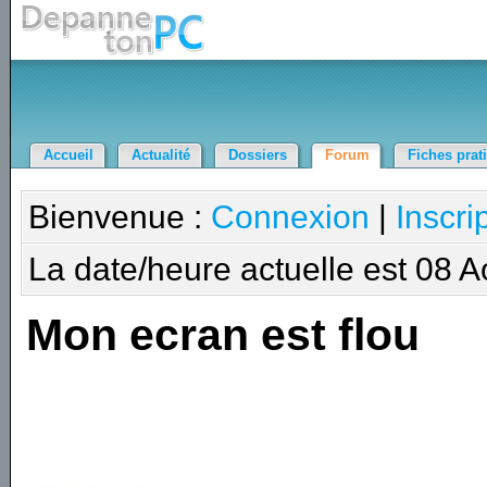
Accueil
Actualité
Dossiers
Forum
Fiches prat
Bienvenue :
Connexion
|
Inscri
La date/heure actuelle est 08 
Mon ecran est flou