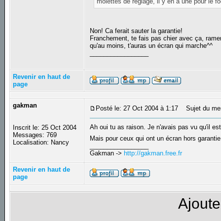
molettes de réglage, il y en a une pour le fo
Non! Ca ferait sauter la garantie!
Franchement, te fais pas chier avec ça, ramene
qu'au moins, t'auras un écran qui marche^^
_________________
Revenir en haut de
page
gakman
Posté le: 27 Oct 2004 à 1:17
Sujet du me
Ah oui tu as raison. Je n'avais pas vu qu'il e
Inscrit le: 25 Oct 2004
Messages: 769
Mais pour ceux qui ont un écran hors garantie
Localisation: Nancy
_________________
Gakman ->
http://gakman.free.fr
Revenir en haut de
page
Ajoute