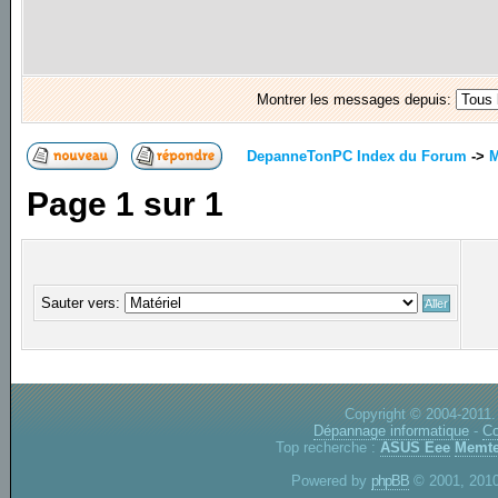
Montrer les messages depuis:
DepanneTonPC Index du Forum
->
M
Page
1
sur
1
Sauter vers:
Copyright © 2004-2011.
Dépannage informatique
-
Co
Top recherche :
ASUS Eee
Memte
Powered by
phpBB
© 2001, 2010