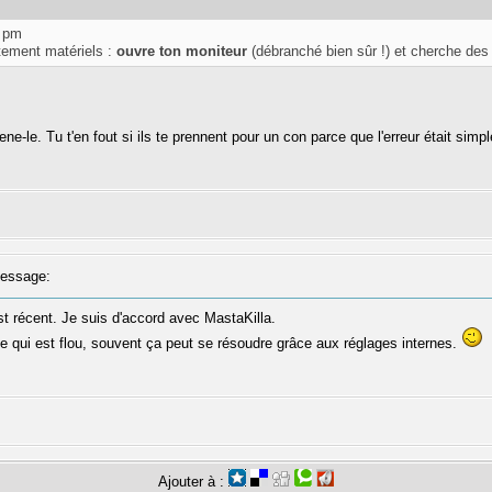
9 pm
tement matériels :
ouvre ton moniteur
(débranché bien sûr !) et cherche des m
e-le. Tu t'en fout si ils te prennent pour un con parce que l'erreur était sim
essage:
est récent. Je suis d'accord avec MastaKilla.
e qui est flou, souvent ça peut se résoudre grâce aux réglages internes.
Ajouter à :