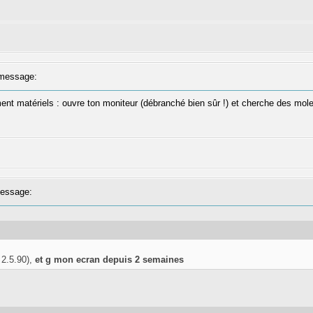
message:
nt matériels : ouvre ton moniteur (débranché bien sûr !) et cherche des molett
essage:
 2.5.90),
et g mon ecran depuis 2 semaines