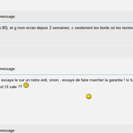
message:
.90), et g mon ecran depuis 2 semaines, c seulement les bords où les textes 
message:
essaye le sur un notre ordi, sinon , essaye de faire marcher la garantie ! si t
st t'il sale ??
message: