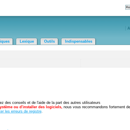
A
tiques
Lexique
Outils
Indispensables
 des conseils et de l'aide de la part des autres utilisateurs
ystème ou d'installer des logiciels,
nous vous recommandons fortement d
er les erreurs de registre
.