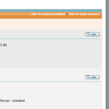
Voir le sujet précédent
::
Voir le sujet suivant
.5.90.
d'ecran : standard