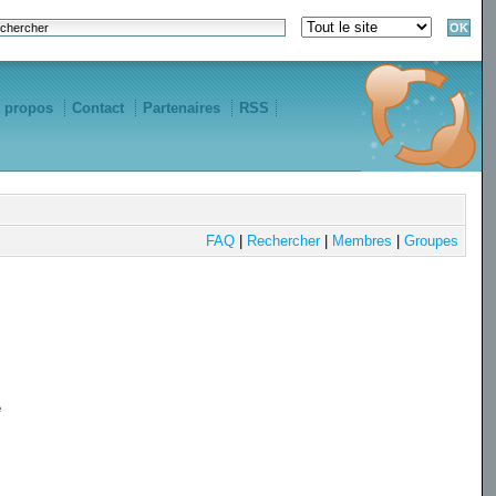
 propos
Contact
Partenaires
RSS
FAQ
|
Rechercher
|
Membres
|
Groupes
e