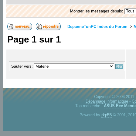
Montrer les messages depuis:
DepanneTonPC Index du Forum
->
M
Page
1
sur
1
Sauter vers:
Copyright © 2004-2011.
Dépannage informatique
-
Co
Top recherche :
ASUS Eee
Memte
Powered by
phpBB
© 2001, 2010