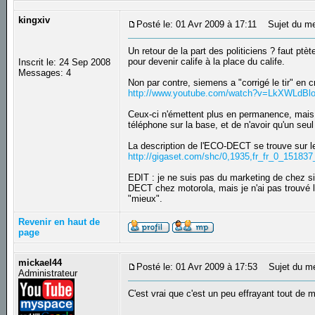
kingxiv
Posté le: 01 Avr 2009 à 17:11
Sujet du me
Un retour de la part des politiciens ? faut p
pour devenir calife à la place du calife.
Inscrit le: 24 Sep 2008
Messages: 4
Non par contre, siemens a "corrigé le tir" en
http://www.youtube.com/watch?v=LkXWLdBl
Ceux-ci n'émettent plus en permanence, mais
téléphone sur la base, et de n'avoir qu'un seu
La description de l'ECO-DECT se trouve sur l
http://gigaset.com/shc/0,1935,fr_fr_0_15183
EDIT : je ne suis pas du marketing de chez si
DECT chez motorola, mais je n'ai pas trouvé l
"mieux".
Revenir en haut de
page
mickael44
Posté le: 01 Avr 2009 à 17:53
Sujet du m
Administrateur
C'est vrai que c'est un peu effrayant tout de