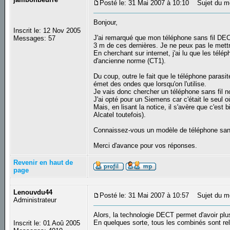
Posté le: 31 Mai 2007 à 10:10
Sujet du me
Bonjour,
Inscrit le: 12 Nov 2005
J'ai remarqué que mon téléphone sans fil DE
Messages: 57
3 m de ces dernières. Je ne peux pas le mettr
En cherchant sur internet, j'ai lu que les té
d'ancienne norme (CT1).
Du coup, outre le fait que le téléphone parasit
émet des ondes que lorsqu'on l'utilise.
Je vais donc chercher un téléphone sans fil no
J'ai opté pour un Siemens car c'était le seul 
Mais, en lisant la notice, il s'avère que c'es
Alcatel toutefois).
Connaissez-vous un modèle de téléphone sans-
Merci d'avance pour vos réponses.
Revenir en haut de
page
Lenouvdu44
Posté le: 31 Mai 2007 à 10:57
Sujet du m
Administrateur
Alors, la technologie DECT permet d'avoir plu
En quelques sorte, tous les combinés sont reli
Inscrit le: 01 Aoû 2005