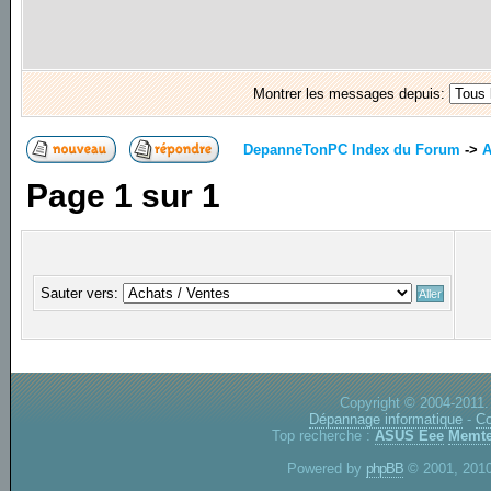
Montrer les messages depuis:
DepanneTonPC Index du Forum
->
A
Page
1
sur
1
Sauter vers:
Copyright © 2004-2011.
Dépannage informatique
-
Co
Top recherche :
ASUS Eee
Memte
Powered by
phpBB
© 2001, 2010