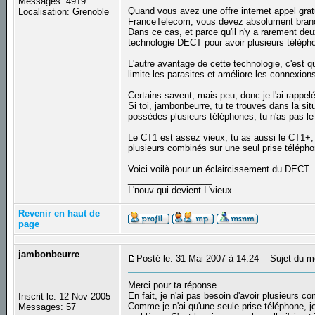
Messages: 4919
Quand vous avez une offre internet appel grat
Localisation: Grenoble
FranceTelecom, vous devez absolument branc
Dans ce cas, et parce qu'il n'y a rarement deu
technologie DECT pour avoir plusieurs téléph
L'autre avantage de cette technologie, c'est qu
limite les parasites et améliore les connexion
Certains savent, mais peu, donc je l'ai rappelé
Si toi, jambonbeurre, tu te trouves dans la si
possèdes plusieurs téléphones, tu n'as pas l
Le CT1 est assez vieux, tu as aussi le CT1+, 
plusieurs combinés sur une seul prise télépho
Voici voilà pour un éclaircissement du DECT.
_________________
L'nouv qui devient L'vieux
Revenir en haut de
page
jambonbeurre
Posté le: 31 Mai 2007 à 14:24
Sujet du m
Merci pour ta réponse.
En fait, je n'ai pas besoin d'avoir plusieurs c
Inscrit le: 12 Nov 2005
Comme je n'ai qu'une seule prise téléphone, j
Messages: 57