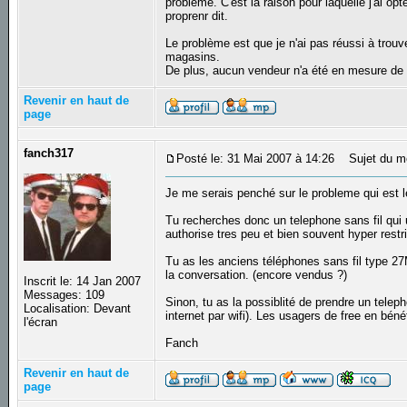
problème. C'est la raison pour laquelle j'ai o
proprenr dit.
Le problème est que je n'ai pas réussi à trouve
magasins.
De plus, aucun vendeur n'a été en mesure de
Revenir en haut de
page
fanch317
Posté le: 31 Mai 2007 à 14:26
Sujet du m
Je me serais penché sur le probleme qui est le
Tu recherches donc un telephone sans fil qui 
authorise tres peu et bien souvent hyper restri
Tu as les anciens téléphones sans fil type 27
la conversation. (encore vendus ?)
Inscrit le: 14 Jan 2007
Messages: 109
Sinon, tu as la possiblité de prendre un telepho
Localisation: Devant
internet par wifi). Les usagers de free en béné
l'écran
Fanch
Revenir en haut de
page