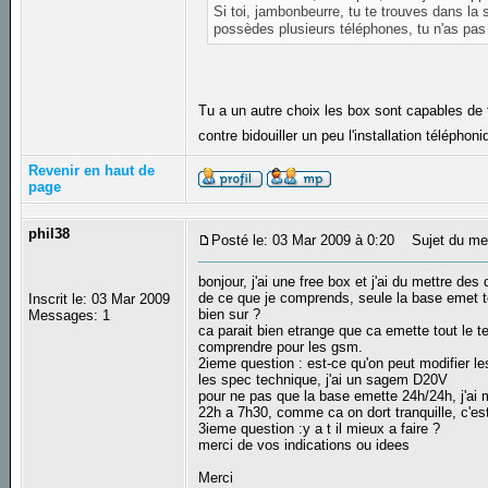
Si toi, jambonbeurre, tu te trouves dans la
possèdes plusieurs téléphones, tu n'as pa
Tu a un autre choix les box sont capables de f
contre bidouiller un peu l'installation téléphon
Revenir en haut de
page
phil38
Posté le: 03 Mar 2009 à 0:20
Sujet du me
bonjour, j'ai une free box et j'ai du mettre d
de ce que je comprends, seule la base emet t
Inscrit le: 03 Mar 2009
bien sur ?
Messages: 1
ca parait bien etrange que ca emette tout le 
comprendre pour les gsm.
2ieme question : est-ce qu'on peut modifier le
les spec technique, j'ai un sagem D20V
pour ne pas que la base emette 24h/24h, j'ai 
22h a 7h30, comme ca on dort tranquille, c'es
3ieme question :y a t il mieux a faire ?
merci de vos indications ou idees
Merci