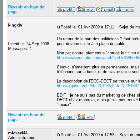
Revenir en haut de
page
kingxiv
Posté le: 01 Avr 2009 à 17:11
Sujet du me
Un retour de la part des politiciens ? faut p
pour devenir calife à la place du calife.
Inscrit le: 24 Sep 2008
Messages: 4
Non par contre, siemens a "corrigé le tir" en
http://www.youtube.com/watch?v=LkXWLdBl
Ceux-ci n'émettent plus en permanence, mais
téléphone sur la base, et de n'avoir qu'un seu
La description de l'ECO-DECT se trouve sur l
http://gigaset.com/shc/0,1935,fr_fr_0_15183
EDIT : je ne suis pas du marketing de chez si
DECT chez motorola, mais je n'ai pas trouvé l
"mieux".
Revenir en haut de
page
mickael44
Posté le: 01 Avr 2009 à 17:53
Sujet du m
Administrateur