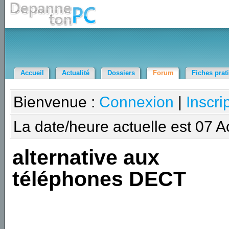
Accueil
Actualité
Dossiers
Forum
Fiches prat
Bienvenue :
Connexion
|
Inscri
La date/heure actuelle est 07 
alternative aux
téléphones DECT