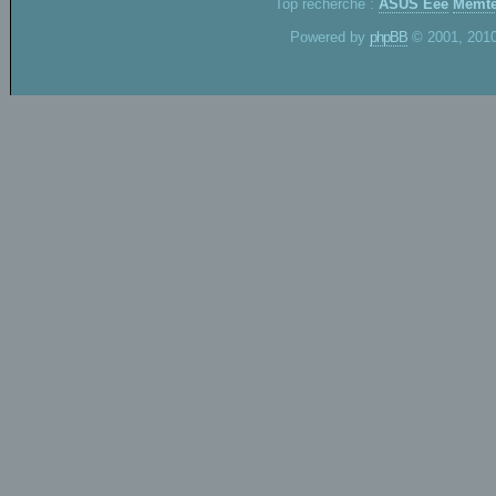
Top recherche :
ASUS Eee
Memte
Powered by
phpBB
© 2001, 2010