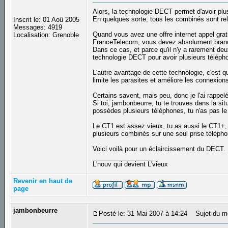
Alors, la technologie DECT permet d'avoir plu
En quelques sorte, tous les combinés sont reli
Inscrit le: 01 Aoû 2005
Messages: 4919
Quand vous avez une offre internet appel grat
Localisation: Grenoble
FranceTelecom, vous devez absolument branc
Dans ce cas, et parce qu'il n'y a rarement deu
technologie DECT pour avoir plusieurs téléph
L'autre avantage de cette technologie, c'est qu
limite les parasites et améliore les connexion
Certains savent, mais peu, donc je l'ai rappelé
Si toi, jambonbeurre, tu te trouves dans la si
possèdes plusieurs téléphones, tu n'as pas l
Le CT1 est assez vieux, tu as aussi le CT1+, 
plusieurs combinés sur une seul prise télépho
Voici voilà pour un éclaircissement du DECT.
_________________
L'nouv qui devient L'vieux
Revenir en haut de
page
jambonbeurre
Posté le: 31 Mai 2007 à 14:24
Sujet du m