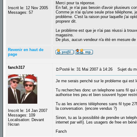
Merci pour ta réponse.
En fait, je n'ai pas besoin d'avoir plusieurs c
Inscrit le: 12 Nov 2005
Comme je n'ai qu'une seule prise téléphone, j
Messages: 57
problème. C'est la raison pour laquelle j'ai o
proprenr dit.
Le problème est que je n'ai pas réussi à trouve
magasins.
De plus, aucun vendeur n'a été en mesure de
Revenir en haut de
page
fanch317
Posté le: 31 Mai 2007 à 14:26
Sujet du m
Je me serais penché sur le probleme qui est le
Tu recherches donc un telephone sans fil qui 
authorise tres peu et bien souvent hyper restri
Tu as les anciens téléphones sans fil type 27
la conversation. (encore vendus ?)
Inscrit le: 14 Jan 2007
Messages: 109
Sinon, tu as la possiblité de prendre un telepho
Localisation: Devant
internet par wifi). Les usagers de free en béné
l'écran
Fanch