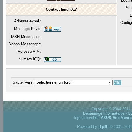
Locali
Sit
Contact fanch317
E
Adresse e-mail:
Config
Message Privé:
MSN Messenger:
Yahoo Messenger:
Adresse AIM:
Numéro ICQ:
Sauter vers:
Copyright © 2004-2011.
Dépannage informatique
-
Co
Top recherche :
ASUS Eee
Memte
Powered by
phpBB
© 2001, 2010