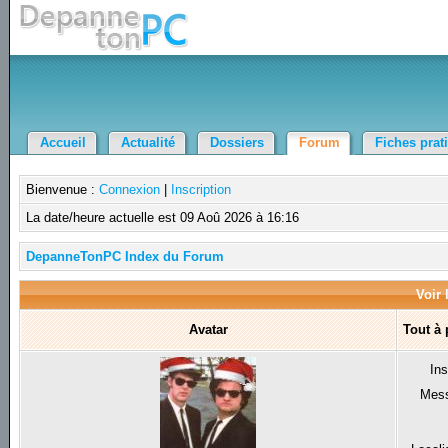
Accueil
Actualité
Dossiers
Forum
Fiches prat
Bienvenue :
Connexion
|
Inscription
La date/heure actuelle est 09 Aoû 2026 à 16:16
DepanneTonPC Index du Forum
Voir 
Avatar
Tout à
Ins
Mes