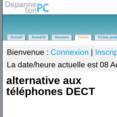
Accueil
Actualité
Dossiers
Forum
Fiches prat
Bienvenue :
Connexion
|
Inscri
La date/heure actuelle est 08 
alternative aux
téléphones DECT