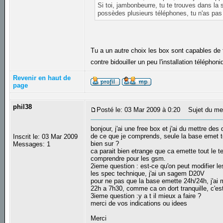
Si toi, jambonbeurre, tu te trouves dans la
possèdes plusieurs téléphones, tu n'as pa
Tu a un autre choix les box sont capables de f
contre bidouiller un peu l'installation téléphon
Revenir en haut de
page
phil38
Posté le: 03 Mar 2009 à 0:20
Sujet du me
bonjour, j'ai une free box et j'ai du mettre d
de ce que je comprends, seule la base emet t
Inscrit le: 03 Mar 2009
bien sur ?
Messages: 1
ca parait bien etrange que ca emette tout le 
comprendre pour les gsm.
2ieme question : est-ce qu'on peut modifier le
les spec technique, j'ai un sagem D20V
pour ne pas que la base emette 24h/24h, j'ai 
22h a 7h30, comme ca on dort tranquille, c'es
3ieme question :y a t il mieux a faire ?
merci de vos indications ou idees
Merci