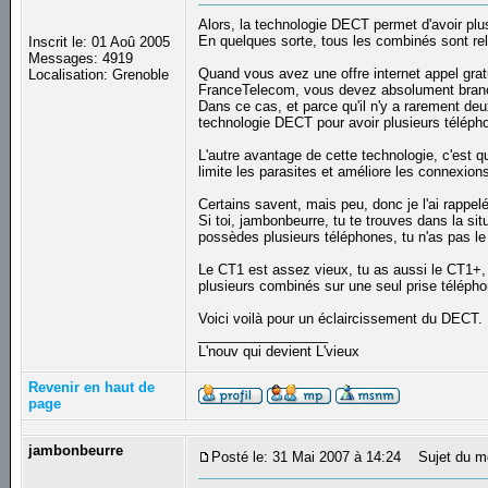
Alors, la technologie DECT permet d'avoir plu
En quelques sorte, tous les combinés sont reli
Inscrit le: 01 Aoû 2005
Messages: 4919
Quand vous avez une offre internet appel grat
Localisation: Grenoble
FranceTelecom, vous devez absolument branc
Dans ce cas, et parce qu'il n'y a rarement deu
technologie DECT pour avoir plusieurs téléph
L'autre avantage de cette technologie, c'est qu
limite les parasites et améliore les connexion
Certains savent, mais peu, donc je l'ai rappelé
Si toi, jambonbeurre, tu te trouves dans la si
possèdes plusieurs téléphones, tu n'as pas l
Le CT1 est assez vieux, tu as aussi le CT1+, 
plusieurs combinés sur une seul prise télépho
Voici voilà pour un éclaircissement du DECT.
_________________
L'nouv qui devient L'vieux
Revenir en haut de
page
jambonbeurre
Posté le: 31 Mai 2007 à 14:24
Sujet du m