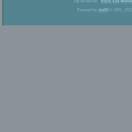
Top recherche :
ASUS Eee
Memte
Powered by
phpBB
© 2001, 2010