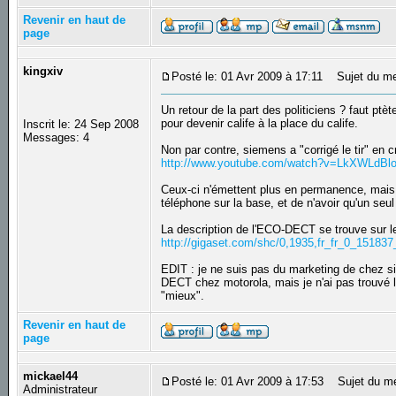
Revenir en haut de
page
kingxiv
Posté le: 01 Avr 2009 à 17:11
Sujet du me
Un retour de la part des politiciens ? faut p
pour devenir calife à la place du calife.
Inscrit le: 24 Sep 2008
Messages: 4
Non par contre, siemens a "corrigé le tir" en
http://www.youtube.com/watch?v=LkXWLdBl
Ceux-ci n'émettent plus en permanence, mais
téléphone sur la base, et de n'avoir qu'un seu
La description de l'ECO-DECT se trouve sur l
http://gigaset.com/shc/0,1935,fr_fr_0_15183
EDIT : je ne suis pas du marketing de chez si
DECT chez motorola, mais je n'ai pas trouvé l
"mieux".
Revenir en haut de
page
mickael44
Posté le: 01 Avr 2009 à 17:53
Sujet du m
Administrateur