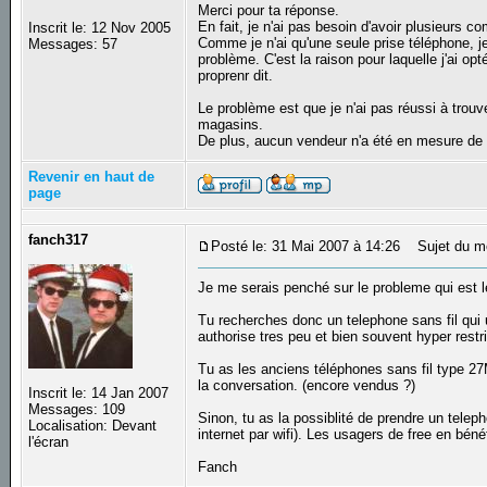
Merci pour ta réponse.
En fait, je n'ai pas besoin d'avoir plusieurs c
Inscrit le: 12 Nov 2005
Comme je n'ai qu'une seule prise téléphone, j
Messages: 57
problème. C'est la raison pour laquelle j'ai o
proprenr dit.
Le problème est que je n'ai pas réussi à trouve
magasins.
De plus, aucun vendeur n'a été en mesure de
Revenir en haut de
page
fanch317
Posté le: 31 Mai 2007 à 14:26
Sujet du m
Je me serais penché sur le probleme qui est le
Tu recherches donc un telephone sans fil qui 
authorise tres peu et bien souvent hyper restri
Tu as les anciens téléphones sans fil type 27
la conversation. (encore vendus ?)
Inscrit le: 14 Jan 2007
Messages: 109
Sinon, tu as la possiblité de prendre un telepho
Localisation: Devant
internet par wifi). Les usagers de free en béné
l'écran
Fanch