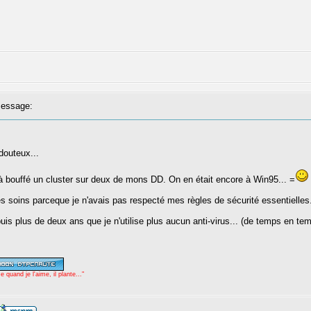
essage:
douteux...
i à bouffé un cluster sur deux de mons DD. On en était encore à Win95... =
 soins parceque je n'avais pas respecté mes règles de sécurité essentielles.
puis plus de deux ans que je n'utilise plus aucun anti-virus... (de temps en t
uand je l'aime, il plante..."