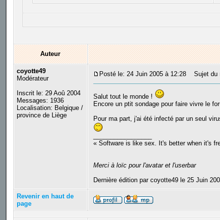
Auteur
coyotte49
Posté le: 24 Juin 2005 à 12:28
Sujet du m
Modérateur
Inscrit le: 29 Aoû 2004
Salut tout le monde !
Messages: 1936
Encore un ptit sondage pour faire vivre le f
Localisation: Belgique /
province de Liège
Pour ma part, j'ai été infecté par un seul vir
_________________
« Software is like sex. It's better when it's f
Merci à loïc pour l'avatar et l'userbar
Dernière édition par coyotte49 le 25 Juin 200
Revenir en haut de
page