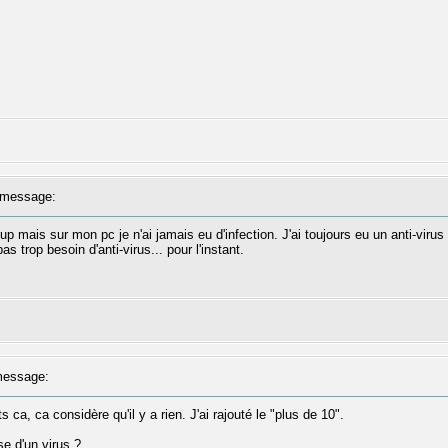
message:
mais sur mon pc je n'ai jamais eu d'infection. J'ai toujours eu un anti-virus 
rop besoin d'anti-virus... pour l'instant.
essage:
 ca, ca considère qu'il y a rien. J'ai rajouté le "plus de 10".
se d'un virus ?