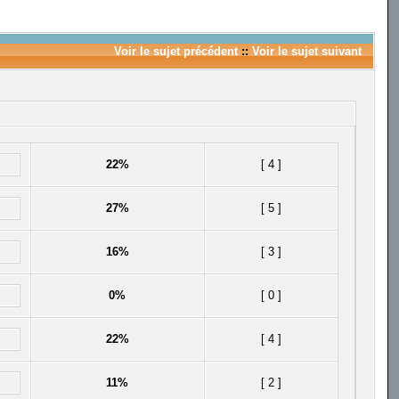
Voir le sujet précédent
::
Voir le sujet suivant
22%
[ 4 ]
27%
[ 5 ]
16%
[ 3 ]
0%
[ 0 ]
22%
[ 4 ]
11%
[ 2 ]