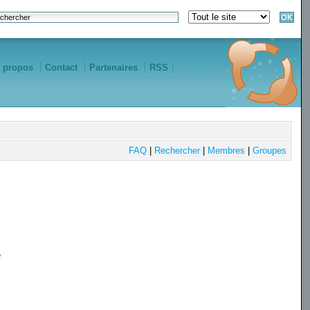
 propos
Contact
Partenaires
RSS
FAQ
|
Rechercher
|
Membres
|
Groupes
e