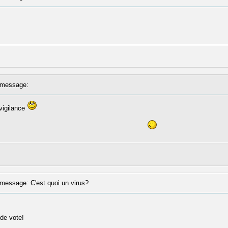
message:
vigilance
essage: C'est quoi un virus?
de vote!