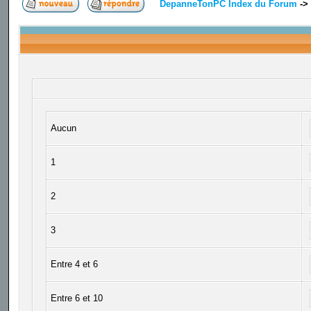
DepanneTonPC Index du Forum
->
Aucun
1
2
3
Entre 4 et 6
Entre 6 et 10