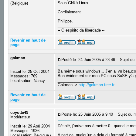
Sous GNU+Linux.
(Belgique)
Cordialement
Philippe.
_________________
-- O espirito da liberdade --
Revenir en haut de
page
gakman
Posté le: 24 Juin 2005 à 23:46
Sujet du 
Ba même sous windows... J'en ai vu beaucoup 
Inscrit le: 25 Oct 2004
Bon évidement sur mon PC sous SuSE y'a pas t
Messages: 769
_________________
Localisation: Nancy
Gakman ->
http://gakman.free.fr
Revenir en haut de
page
coyotte49
Posté le: 25 Juin 2005 à 9:40
Sujet du m
Modérateur
Désolé, j'arrive pas à mettre 0 ; quand je mets
Inscrit le: 29 Aoû 2004
Messages: 1936
A part ca, quelqu'un a deja du formaté à cau
Localisation: Belgique /