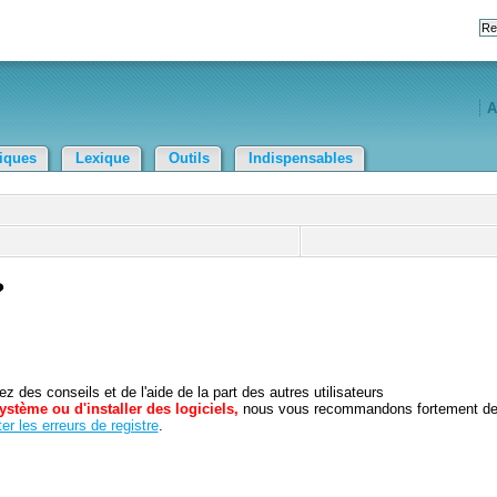
A
tiques
Lexique
Outils
Indispensables
?
 des conseils et de l'aide de la part des autres utilisateurs
ystème ou d'installer des logiciels,
nous vous recommandons fortement d
er les erreurs de registre
.