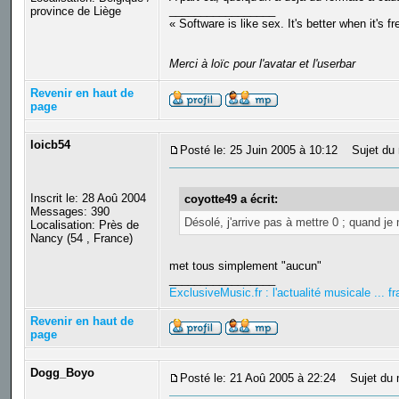
_________________
province de Liège
« Software is like sex. It's better when it's f
Merci à loïc pour l'avatar et l'userbar
Revenir en haut de
page
loicb54
Posté le: 25 Juin 2005 à 10:12
Sujet du 
Inscrit le: 28 Aoû 2004
coyotte49 a écrit:
Messages: 390
Désolé, j'arrive pas à mettre 0 ; quand je m
Localisation: Près de
Nancy (54 , France)
met tous simplement "aucun"
_________________
ExclusiveMusic.fr : l'actualité musicale ... 
Revenir en haut de
page
Dogg_Boyo
Posté le: 21 Aoû 2005 à 22:24
Sujet du 