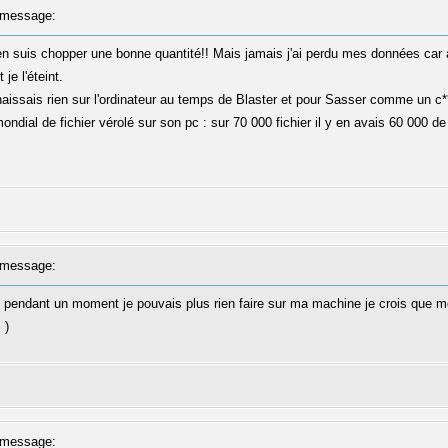
message:
'en suis chopper une bonne quantité!! Mais jamais j'ai perdu mes données car
 je l'éteint.
nnaissais rien sur l'ordinateur au temps de Blaster et pour Sasser comme un c*
ndial de fichier vérolé sur son pc : sur 70 000 fichier il y en avais 60 000 d
message:
s pendant un moment je pouvais plus rien faire sur ma machine je crois que mon a
)
message: