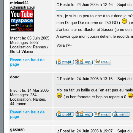
mickael44
Posté le: 24 Juin 2005 à 12:46
Sujet du 
Administrateur
Moi, je suis un peu touche à tout donc je m
mon Disque Dur externe de 250 GO (
) et
J'ai bien sur eu Blaster et Sasser (je ne co
A savoir que mon cousin détient le records mo
Inscrit le: 05 Juin 2005
Messages: 5837
Voila @+
Localisation: Rennes /
Ille Et Vilaine
Revenir en haut de
page
doud
Posté le: 24 Juin 2005 à 13:16
Sujet du 
Moi sa fait un baille que j'en est pas eu mai
Inscrit le: 14 Mar 2005
Messages: 234
(un bon formate et hop on repare a 0
Localisation: Nantes,
44 france
Revenir en haut de
page
gakman
Posté le: 24 Juin 2005 à 19:07
Sujet du 