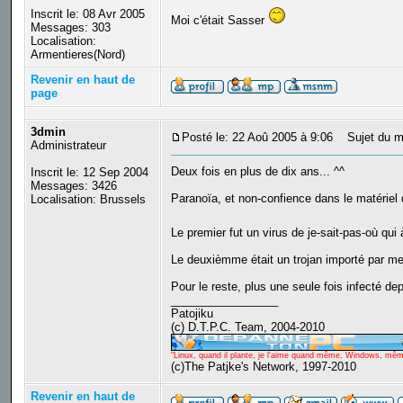
Inscrit le: 08 Avr 2005
Moi c'était Sasser
Messages: 303
Localisation:
Armentieres(Nord)
Revenir en haut de
page
3dmin
Posté le: 22 Aoû 2005 à 9:06
Sujet du m
Administrateur
Deux fois en plus de dix ans... ^^
Inscrit le: 12 Sep 2004
Messages: 3426
Paranoïa, et non-confience dans le matériel 
Localisation: Brussels
Le premier fut un virus de je-sait-pas-où qu
Le deuxièmme était un trojan importé par mes
Pour le reste, plus une seule fois infecté de
_________________
Patojiku
(c) D.T.P.C. Team, 2004-2010
"Linux, quand il plante, je l'aime quand même, Windows, même q
(c)The Patjke's Network, 1997-2010
Revenir en haut de