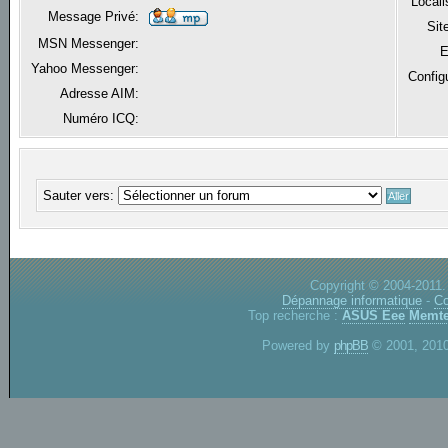
Locali
Message Privé:
Sit
MSN Messenger:
E
Yahoo Messenger:
Config
Adresse AIM:
Numéro ICQ:
Sauter vers:
Copyright © 2004-2011.
Dépannage informatique
-
Co
Top recherche :
ASUS Eee
Memte
Powered by
phpBB
© 2001, 2010