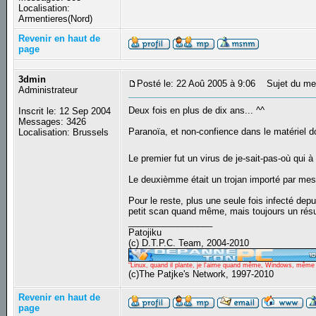
Localisation:
Armentieres(Nord)
Revenir en haut de
page
3dmin
Posté le: 22 Aoû 2005 à 9:06
Sujet du me
Administrateur
Deux fois en plus de dix ans... ^^
Inscrit le: 12 Sep 2004
Messages: 3426
Paranoïa, et non-confience dans le matériel d
Localisation: Brussels
Le premier fut un virus de je-sait-pas-où qui
Le deuxièmme était un trojan importé par mes 
Pour le reste, plus une seule fois infecté dep
petit scan quand même, mais toujours un résul
_________________
Patojiku
(c) D.T.P.C. Team, 2004-2010
"Linux, quand il plante, je l'aime quand même, Windows, même qu
(c)The Patjke's Network, 1997-2010
Revenir en haut de
page