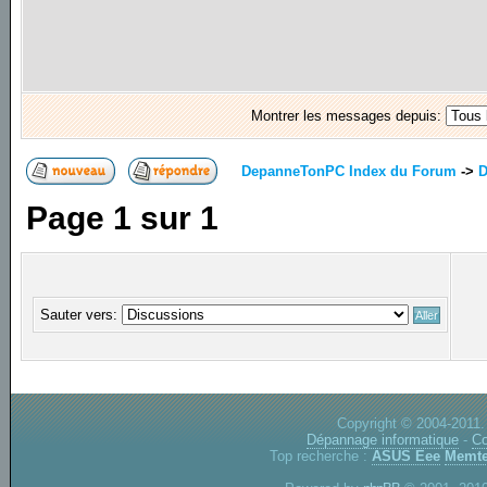
Montrer les messages depuis:
DepanneTonPC Index du Forum
->
D
Page
1
sur
1
Sauter vers:
Copyright © 2004-2011.
Dépannage informatique
-
Co
Top recherche :
ASUS Eee
Memte