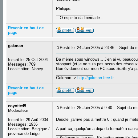
Philippe.
_________________
-- O espirito da liberdade --
Revenir en haut de
page
gakman
Posté le: 24 Juin 2005 à 23:46
Sujet du m
Ba même sous windows... J'en ai vu beaucoup ma
Inscrit le: 25 Oct 2004
stoppant (et je ne suis pas accro des réseau
Messages: 769
Bon évidement sur mon PC sous SuSE y'a pas tr
Localisation: Nancy
_________________
Gakman ->
http://gakman.free.fr
Revenir en haut de
page
coyotte49
Posté le: 25 Juin 2005 à 9:40
Sujet du me
Modérateur
Désolé, j'arrive pas à mettre 0 ; quand je mets 
Inscrit le: 29 Aoû 2004
Messages: 1936
A part ca, quelqu'un a deja du formaté à cause
Localisation: Belgique /
_________________
province de Liège
« Software is like sex. It's better when it's fre