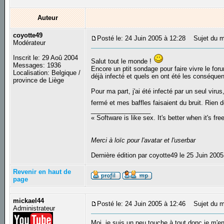
Auteur
coyotte49
Posté le: 24 Juin 2005 à 12:28
Sujet du me
Modérateur
Inscrit le: 29 Aoû 2004
Salut tout le monde !
Messages: 1936
Encore un ptit sondage pour faire vivre le for
Localisation: Belgique /
déjà infecté et quels en ont été les conséque
province de Liège
Pour ma part, j'ai été infecté par un seul viru
fermé et mes baffles faisaient du bruit. Rien
_________________
« Software is like sex. It's better when it's fre
Merci à loïc pour l'avatar et l'userbar
Dernière édition par coyotte49 le 25 Juin 2005
Revenir en haut de
page
mickael44
Posté le: 24 Juin 2005 à 12:46
Sujet du m
Administrateur
Moi, je suis un peu touche à tout donc je m'e