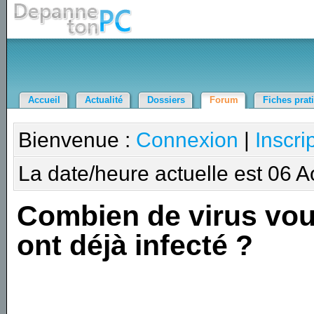
Accueil
Actualité
Dossiers
Forum
Fiches prat
Bienvenue :
Connexion
|
Inscri
La date/heure actuelle est 06 
Combien de virus vo
ont déjà infecté ?