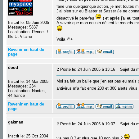
faire une quelquonque action, je met toutes
J'ai bien sur eu Blaster et Sasser (je ne conn
désactivé le pare-feu
) et après j'ai eu tou
Inscrit le: 05 Juin 2005
A savoir que mon cousin détient le records mon
Messages: 5837
.
Localisation: Rennes /
Ille Et Vilaine
Voila @+
Revenir en haut de
page
doud
Posté le: 24 Juin 2005 à 13:16
Sujet du m
Moi sa fait un baille que j'en est pas eu mai
Inscrit le: 14 Mar 2005
Messages: 234
antivirus m'a fait entre 200 et 300 alerts virus 
Localisation: Nantes,
44 france
Revenir en haut de
page
gakman
Posté le: 24 Juin 2005 à 19:07
Sujet du m
Inscrit le: 25 Oct 2004
y'a pas 0 ? et plus que 10 non plus ?