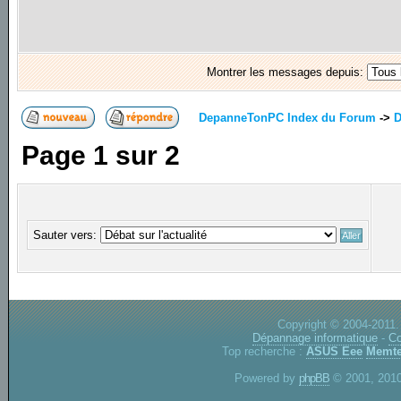
Montrer les messages depuis:
DepanneTonPC Index du Forum
->
D
Page
1
sur
2
Sauter vers:
Copyright © 2004-2011.
Dépannage informatique
-
Co
Top recherche :
ASUS Eee
Memte
Powered by
phpBB
© 2001, 2010