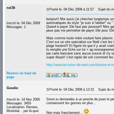
nsl38
Posté le: 04 Déc 2009 à 11:57
Sujet du m
bonjour!! Moi aussi j'ai chercher longtemps un
automatiques du style "je suis à l'atelier" ou "
Inscrit le: 04 Déc 2009
Quand à payer 10e faut pas pousser!! Mes gar
Messages: 1
peux pas me permettre de payer 10e pour 10m
Mais comme toute mère voulant faire plaisirs à
C'est sur un site spécialisé sur Noël c'est les
plage horaire!!! Et figure toi que il y avait vr
tu remplie une fiche sur toi + qq renseignemen
par carte bancaire sans aucun soucie et n'y u
super dispo!! c'est rigolo de voir comment les 
http://www.les-lutins-de-noel.com/histoire-et-t
Revenir en haut de
page
Goudie
Posté le: 04 Déc 2009 à 13:31
Sujet du m
Sinon tu demandes à un proche de jouer le pèr
Inscrit le: 14 Nov 2005
connaissent les gosses en plus...
Messages: 3455
Localisation: Rennes,
Montréal... par là quoi
Non mais franchement...