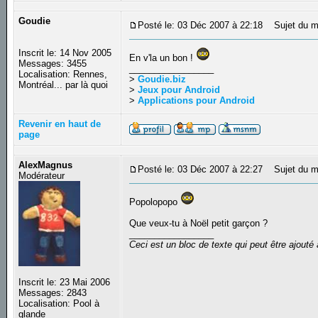
Goudie
Posté le: 03 Déc 2007 à 22:18
Sujet du m
Inscrit le: 14 Nov 2005
En v'la un bon !
Messages: 3455
_________________
Localisation: Rennes,
>
Goudie.biz
Montréal... par là quoi
>
Jeux pour Android
>
Applications pour Android
Revenir en haut de
page
AlexMagnus
Posté le: 03 Déc 2007 à 22:27
Sujet du m
Modérateur
Popolopopo
Que veux-tu à Noël petit garçon ?
_________________
Ceci est un bloc de texte qui peut être ajout
Inscrit le: 23 Mai 2006
Messages: 2843
Localisation: Pool à
glande