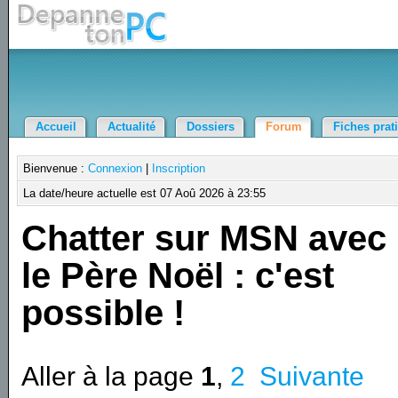
Accueil
Actualité
Dossiers
Forum
Fiches prat
Bienvenue :
Connexion
|
Inscription
La date/heure actuelle est 07 Aoû 2026 à 23:55
Chatter sur MSN avec
le Père Noël : c'est
possible !
Aller à la page
1
,
2
Suivante