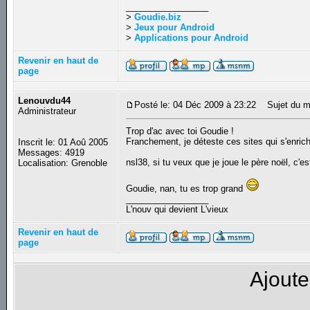
_________________
>
Goudie.biz
>
Jeux pour Android
>
Applications pour Android
Revenir en haut de
page
Lenouvdu44
Posté le: 04 Déc 2009 à 23:22
Sujet du m
Administrateur
Trop d'ac avec toi Goudie !
Franchement, je déteste ces sites qui s'enrich
Inscrit le: 01 Aoû 2005
Messages: 4919
nsl38, si tu veux que je joue le père noël, c'est 
Localisation: Grenoble
Goudie, nan, tu es trop grand
_________________
L'nouv qui devient L'vieux
Revenir en haut de
page
Ajoute