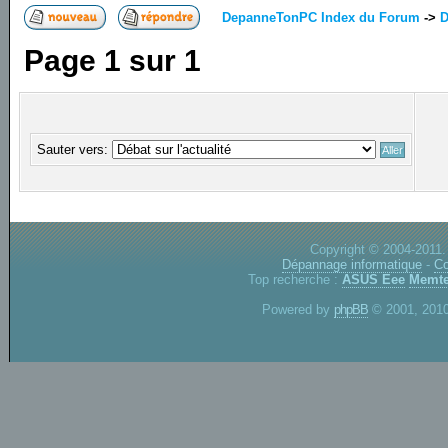
DepanneTonPC Index du Forum
->
D
Page
1
sur
1
Sauter vers:
Copyright © 2004-2011.
Dépannage informatique
-
Co
Top recherche :
ASUS Eee
Memte
Powered by
phpBB
© 2001, 2010