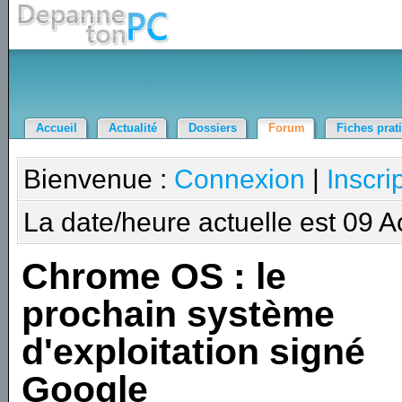
Accueil
Actualité
Dossiers
Forum
Fiches prat
Bienvenue :
Connexion
|
Inscri
La date/heure actuelle est 09 
Chrome OS : le
prochain système
d'exploitation signé
Google