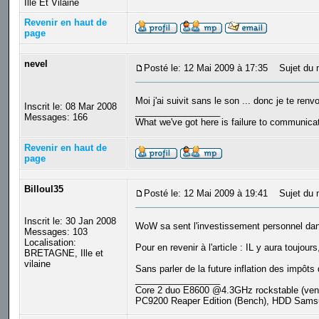
Ille Et Vilaine
Revenir en haut de
page
nevel
Posté le: 12 Mai 2009 à 17:35
Sujet du 
Moi j'ai suivit sans le son ... donc je te ren
Inscrit le: 08 Mar 2008
_________________
Messages: 166
What we've got here is failure to communica
Revenir en haut de
page
Billoul35
Posté le: 12 Mai 2009 à 19:41
Sujet du 
Inscrit le: 30 Jan 2008
WoW sa sent l'investissement personnel d
Messages: 103
Localisation:
Pour en revenir à l'article : IL y aura toujou
BRETAGNE, Ille et
vilaine
Sans parler de la future inflation des impôts
_________________
Core 2 duo E8600 @4.3GHz rockstable (ve
PC9200 Reaper Edition (Bench), HDD Samsu