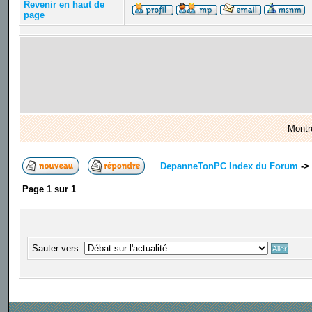
Revenir en haut de
page
Montr
DepanneTonPC Index du Forum
->
Page
1
sur
1
Sauter vers: