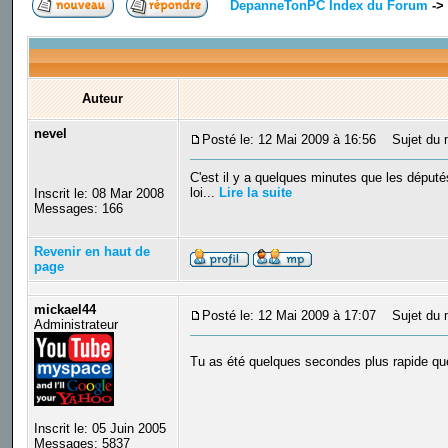
DepanneTonPC Index du Forum
->
Auteur
nevel
Posté le: 12 Mai 2009 à 16:56
Sujet du me
C'est il y a quelques minutes que les députés
loi...
Lire la suite
Inscrit le: 08 Mar 2008
Messages: 166
Revenir en haut de
page
mickael44
Posté le: 12 Mai 2009 à 17:07
Sujet du 
Administrateur
Tu as été quelques secondes plus rapide q
Inscrit le: 05 Juin 2005
Messages: 5837