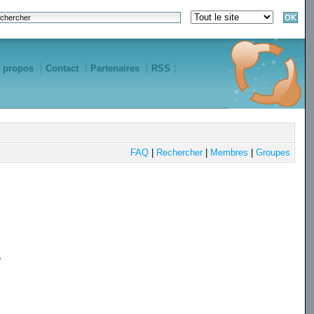
 propos
Contact
Partenaires
RSS
FAQ
|
Rechercher
|
Membres
|
Groupes
e