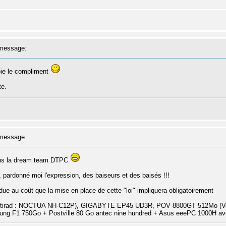
message:
voie le compliment
te.
message:
ans la dream team DTPC
rs, pardonné moi l'expression, des baiseurs et des baisés !!!
 due au coût que la mise en place de cette "loi" impliquera obligatoirement
ntirad : NOCTUA NH-C12P), GIGABYTE EP45 UD3R, POV 8800GT 512Mo (Venti
ng F1 750Go + Postville 80 Go antec nine hundred + Asus eeePC 1000H a