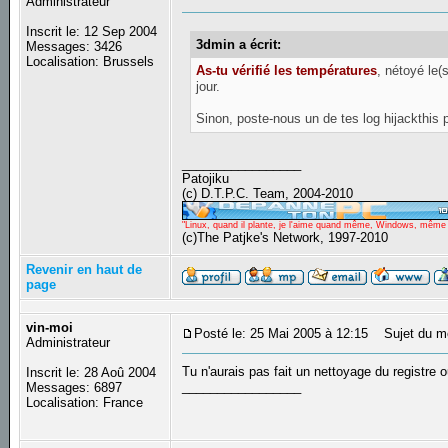
Administrateur
Inscrit le: 12 Sep 2004
3dmin a écrit:
Messages: 3426
Localisation: Brussels
As-tu vérifié les températures
, nétoyé le(
jour.
Sinon, poste-nous un de tes log hijackthis po
_________________
Patojiku
(c) D.T.P.C. Team, 2004-2010
"Linux, quand il plante, je l'aime quand même, Windows, même qu
(c)The Patjke's Network, 1997-2010
Revenir en haut de
page
vin-moi
Posté le: 25 Mai 2005 à 12:15
Sujet du m
Administrateur
Tu n'aurais pas fait un nettoyage du registre
Inscrit le: 28 Aoû 2004
_________________
Messages: 6897
Localisation: France