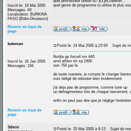
quel processeur utilise tu? p3,p4,celeron...
quel genre de programme tu utilise le plus sou
Inscrit le: 10 Mai 2005
Messages: 60
Localisation: BURKINA
FASO (Bobo-Dioulasso)
Revenir en haut de
page
bateman
Posté le: 24 Mai 2005 à 23:50
Sujet du m
Nvidia ge force4 mx 440
amd athlon tm xp 2400
Inscrit le: 16 Jan 2005
ram 750 par là
Messages: 156
de toute maniere, je compte le changer bientot
suis obligé de rebooter bien évidemment.
j'ai deja pas de programme, comme tune up
un defragmenteur lors de chaque lancement, e
enfin on peut pas dire que je néglige l'entreti
Revenir en haut de
page
3dmin
Posté le: 25 Mai 2005 à 9:13
Sujet du me