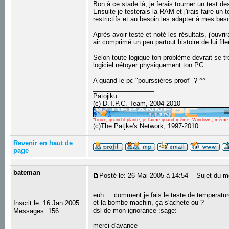
Bon à ce stade là, je ferais tourner un test de
Ensuite je testerais la RAM et j'irais faire un
restrictifs et au besoin les adapter à mes bes
Après avoir testé et noté les résultats, j'ouv
air comprimé un peu partout histoire de lui file
Selon toute logique ton problème devrait se tr
logiciel nétoyer physiquement ton PC...
A quand le pc "pourssières-proof" ? ^^
_________________
Patojiku
(c) D.T.P.C. Team, 2004-2010
"Linux, quand il plante, je l'aime quand même, Windows, même qu
(c)The Patjke's Network, 1997-2010
Revenir en haut de
page
bateman
Posté le: 26 Mai 2005 à 14:54
Sujet du m
euh ... comment je fais le teste de temperatu
et la bombe machin, ça s'achete ou ?
Inscrit le: 16 Jan 2005
dsl de mon ignorance :sage:
Messages: 156
merci d'avance