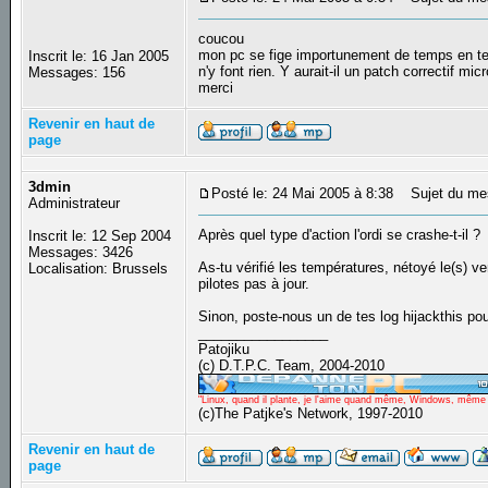
coucou
mon pc se fige importunement de temps en te
Inscrit le: 16 Jan 2005
n'y font rien. Y aurait-il un patch correctif mic
Messages: 156
merci
Revenir en haut de
page
3dmin
Posté le: 24 Mai 2005 à 8:38
Sujet du me
Administrateur
Après quel type d'action l'ordi se crashe-t-il ?
Inscrit le: 12 Sep 2004
Messages: 3426
As-tu vérifié les températures, nétoyé le(s) v
Localisation: Brussels
pilotes pas à jour.
Sinon, poste-nous un de tes log hijackthis pour
_________________
Patojiku
(c) D.T.P.C. Team, 2004-2010
"Linux, quand il plante, je l'aime quand même, Windows, même qu
(c)The Patjke's Network, 1997-2010
Revenir en haut de
page