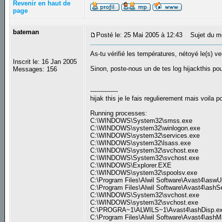
Revenir en haut de
page
bateman
Posté le: 25 Mai 2005 à 12:43
Sujet du m
As-tu vérifié les températures, nétoyé le(s) ve
Inscrit le: 16 Jan 2005
Sinon, poste-nous un de tes log hijackthis pour
Messages: 156
--------------
hijak this je le fais regulierement mais voila p
Running processes:
C:\WINDOWS\System32\smss.exe
C:\WINDOWS\system32\winlogon.exe
C:\WINDOWS\system32\services.exe
C:\WINDOWS\system32\lsass.exe
C:\WINDOWS\system32\svchost.exe
C:\WINDOWS\System32\svchost.exe
C:\WINDOWS\Explorer.EXE
C:\WINDOWS\system32\spoolsv.exe
C:\Program Files\Alwil Software\Avast4\asw
C:\Program Files\Alwil Software\Avast4\ashS
C:\WINDOWS\System32\svchost.exe
C:\WINDOWS\system32\svchost.exe
C:\PROGRA~1\ALWILS~1\Avast4\ashDisp.e
C:\Program Files\Alwil Software\Avast4\ashM