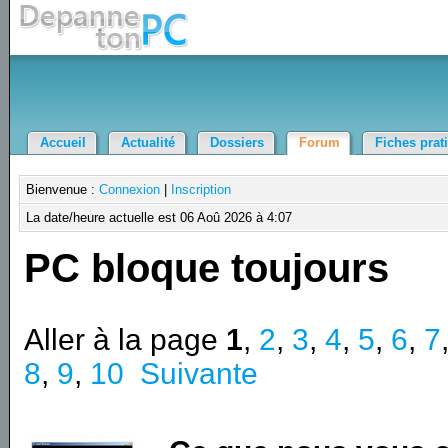
Accueil
Actualité
Dossiers
Forum
Fiches prat
Bienvenue :
Connexion
|
Inscription
La date/heure actuelle est 06 Aoû 2026 à 4:07
PC bloque toujours
Aller à la page
1
,
2
,
3
,
4
,
5
,
6
,
7
8
,
9
,
10
Suivante