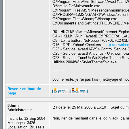
C:\Program Files\Alwil Software\Avast4\ash
D:\emule 2\eMule\emule.exe
C:\Program Files\MSN Messenger\msnmsgr.
C:\PROGRA~1\MSNGAM~1\Windows\zclient
C:\Program Files\Winamp\Winamp.exe
C:\Documents and Settings\THOUVENEL\Mes
R0 - HKCU\Software\Microsoft\Internet Explo
O4 - HKLM\..\Run: [avast!] C:\PROGRA~1\A
O9 - Extra button: NoPopup - {09F0E7C2-0
O16 - DPF: Yahoo! Checkers -
http://downlo
O23 - Service: avast! iAVS4 Control Service
O23 - Service: avast! Antivirus - Unknown ow
O23 - Service: TuneUp WinStyler Theme Ser
Utilities 2004\WinStylerThemeSvc.exe
-----------
pour le reste, je l'ai pas fais ( nettoyage et n
Revenir en haut de
page
3dmin
Posté le: 25 Mai 2005 à 16:10
Sujet du m
Administrateur
Non, rien de méchant dans le log hijack, ça n
Inscrit le: 12 Sep 2004
Messages: 3426
Localisation: Brussels