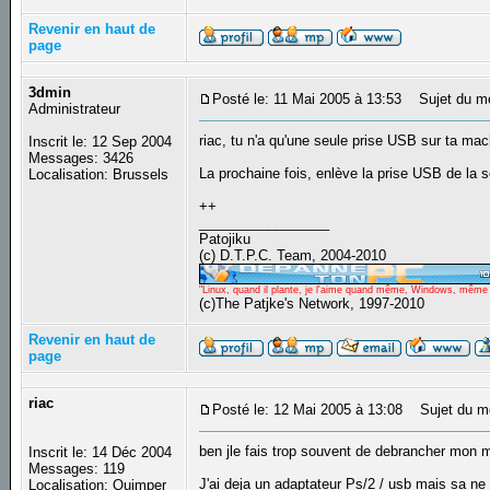
Revenir en haut de
page
3dmin
Posté le: 11 Mai 2005 à 13:53
Sujet du m
Administrateur
riac, tu n'a qu'une seule prise USB sur ta ma
Inscrit le: 12 Sep 2004
Messages: 3426
La prochaine fois, enlève la prise USB de la so
Localisation: Brussels
++
_________________
Patojiku
(c) D.T.P.C. Team, 2004-2010
"Linux, quand il plante, je l'aime quand même, Windows, même qu
(c)The Patjke's Network, 1997-2010
Revenir en haut de
page
riac
Posté le: 12 Mai 2005 à 13:08
Sujet du m
ben jle fais trop souvent de debrancher mon m
Inscrit le: 14 Déc 2004
Messages: 119
J'ai deja un adaptateur Ps/2 / usb mais sa ne
Localisation: Quimper