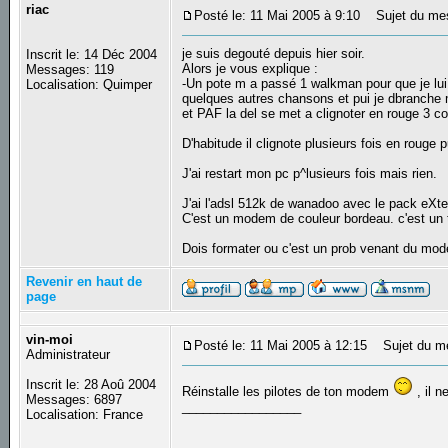
riac
Posté le: 11 Mai 2005 à 9:10
Sujet du mes
je suis degouté depuis hier soir.
Inscrit le: 14 Déc 2004
Alors je vous explique :
Messages: 119
-Un pote m a passé 1 walkman pour que je lui
Localisation: Quimper
quelques autres chansons et pui je dbranc
et PAF la del se met a clignoter en rouge 3 co
D'habitude il clignote plusieurs fois en rouge p
J'ai restart mon pc p^lusieurs fois mais rien.
J'ai l'adsl 512k de wanadoo avec le pack eXt
C'est un modem de couleur bordeau. c'est un 
Dois formater ou c'est un prob venant du m
Revenir en haut de
page
vin-moi
Posté le: 11 Mai 2005 à 12:15
Sujet du m
Administrateur
Inscrit le: 28 Aoû 2004
Réinstalle les pilotes de ton modem
, il 
Messages: 6897
_________________
Localisation: France