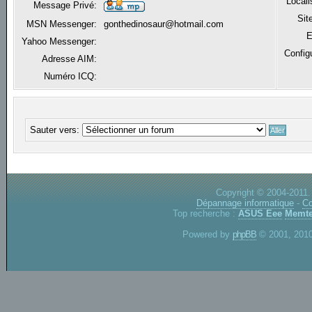
Locali
Message Privé:
Sit
MSN Messenger:
gonthedinosaur@hotmail.com
E
Yahoo Messenger:
Config
Adresse AIM:
Numéro ICQ:
Sauter vers:
Copyright © 2004-2011.
Dépannage informatique
-
Co
Top recherche :
ASUS Eee
Memte
Powered by
phpBB
© 2001, 2010