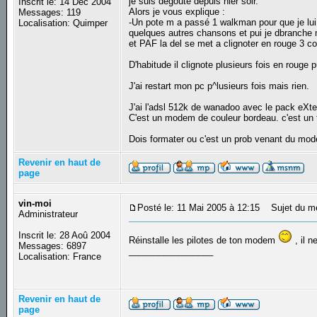
je suis degouté depuis hier soir.
Inscrit le: 14 Déc 2004
Alors je vous explique :
Messages: 119
-Un pote m a passé 1 walkman pour que je lui
Localisation: Quimper
quelques autres chansons et pui je dbranc
et PAF la del se met a clignoter en rouge 3 co
D'habitude il clignote plusieurs fois en rouge p
J'ai restart mon pc p^lusieurs fois mais rien.
J'ai l'adsl 512k de wanadoo avec le pack eXt
C'est un modem de couleur bordeau. c'est un 
Dois formater ou c'est un prob venant du m
Revenir en haut de
page
vin-moi
Posté le: 11 Mai 2005 à 12:15
Sujet du m
Administrateur
Inscrit le: 28 Aoû 2004
Réinstalle les pilotes de ton modem
, il 
Messages: 6897
_________________
Localisation: France
Revenir en haut de
page