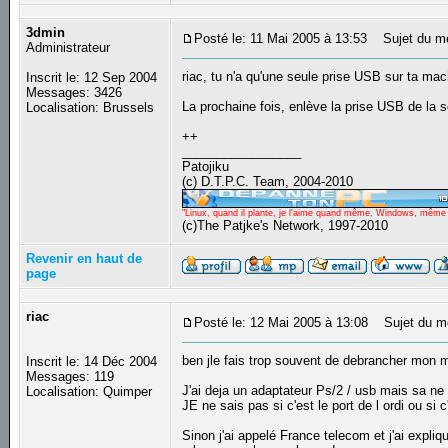
3dmin
Posté le: 11 Mai 2005 à 13:53
Sujet du m
Administrateur
riac, tu n'a qu'une seule prise USB sur ta ma
Inscrit le: 12 Sep 2004
Messages: 3426
La prochaine fois, enlève la prise USB de la so
Localisation: Brussels
++
_________________
Patojiku
(c) D.T.P.C. Team, 2004-2010
"Linux, quand il plante, je l'aime quand même, Windows, même qu
(c)The Patjke's Network, 1997-2010
Revenir en haut de
page
riac
Posté le: 12 Mai 2005 à 13:08
Sujet du m
ben jle fais trop souvent de debrancher mon m
Inscrit le: 14 Déc 2004
Messages: 119
J'ai deja un adaptateur Ps/2 / usb mais sa ne
Localisation: Quimper
JE ne sais pas si c'est le port de l ordi ou si 
Sinon j'ai appelé France telecom et j'ai expliqu