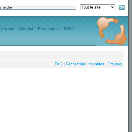
 propos
Contact
Partenaires
RSS
FAQ
|
Rechercher
|
Membres
|
Groupes
e