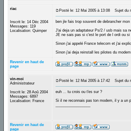
riac
Posté le: 12 Mai 2005 à 13:08
Sujet du 
ben jle fais trop souvent de debrancher mon
Inscrit le: 14 Déc 2004
Messages: 119
J'ai deja un adaptateur Ps/2 / usb mais sa n
Localisation: Quimper
JE ne sais pas si c'est le port de l ordi ou si
Sinon j'ai appelé France telecom et j'ai expli
Sinon j'ai deja reinstall les pilotes du mode
Revenir en haut de
page
vin-moi
Posté le: 12 Mai 2005 à 17:42
Sujet du 
Administrateur
euh ... tu crois ou t'es sur ?
Inscrit le: 28 Aoû 2004
Messages: 6897
Si il ne reconnais pas ton modem, il y a un p
Localisation: France
_________________
Revenir en haut de
page