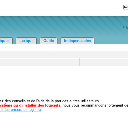
A
tiques
Lexique
Outils
Indispensables
 des conseils et de l'aide de la part des autres utilisateurs
ystème ou d'installer des logiciels,
nous vous recommandons fortement d
er les erreurs de registre
.