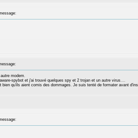
message:
message:
1 autre modem.
ware-spybot et j'ai trouvé quelques spy et 2 trojan et un autre virus....
rait bien qu'ils aient comis des dommages. Je suis tenté de formater avant 
message: