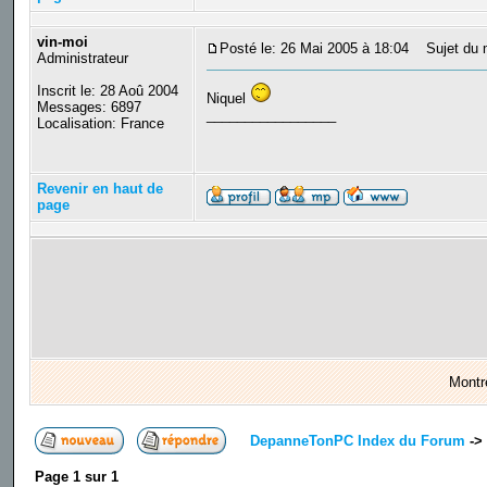
vin-moi
Posté le: 26 Mai 2005 à 18:04
Sujet du 
Administrateur
Inscrit le: 28 Aoû 2004
Niquel
Messages: 6897
_________________
Localisation: France
Revenir en haut de
page
Montr
DepanneTonPC Index du Forum
->
Page
1
sur
1