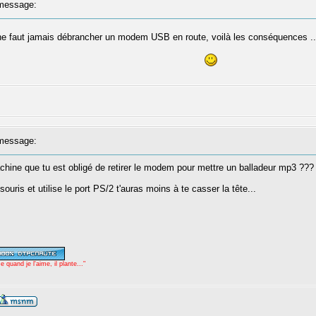
message:
 ne faut jamais débrancher un modem USB en route, voilà les conséquences ..
message:
achine que tu est obligé de retirer le modem pour mettre un balladeur mp3 ???
ouris et utilise le port PS/2 t'auras moins à te casser la tête...
uand je l'aime, il plante..."