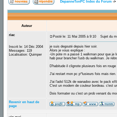
DepanneTonPC Index du Forum
->
Auteur
riac
Posté le: 11 Mai 2005 à 9:10
Sujet du me
je suis degouté depuis hier soir.
Inscrit le: 14 Déc 2004
Alors je vous explique :
Messages: 119
-Un pote m a passé 1 walkman pour que je l
Localisation: Quimper
hab pour brancher l'usb du walkman. Je rebr
D'habitude il clignote plusieurs fois en rouge 
J'ai restart mon pc p^lusieurs fois mais rien.
J'ai l'adsl 512k de wanadoo avec le pack eX
C'est un modem de couleur bordeau. c'est un
Dois formater ou c'est un prob venant du 
Revenir en haut de
page