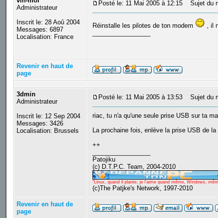
vin-moi
Posté le: 11 Mai 2005 à 12:15
Sujet du 
Administrateur
Inscrit le: 28 Aoû 2004
Réinstalle les pilotes de ton modem
, il
Messages: 6897
_________________
Localisation: France
Revenir en haut de
page
3dmin
Posté le: 11 Mai 2005 à 13:53
Sujet du 
Administrateur
riac, tu n'a qu'une seule prise USB sur ta m
Inscrit le: 12 Sep 2004
Messages: 3426
La prochaine fois, enlève la prise USB de la s
Localisation: Brussels
++
_________________
Patojiku
(c) D.T.P.C. Team, 2004-2010
"Linux, quand il plante, je l'aime quand même, Windows, même q
(c)The Patjke's Network, 1997-2010
Revenir en haut de
page