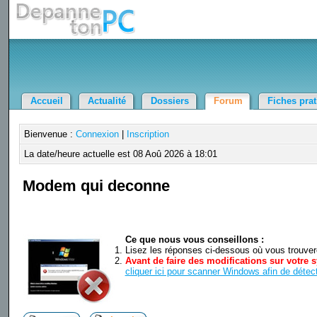
Accueil
Actualité
Dossiers
Forum
Fiches pra
Bienvenue :
Connexion
|
Inscription
La date/heure actuelle est 08 Aoû 2026 à 18:01
Modem qui deconne
Ce que nous vous conseillons :
Lisez les réponses ci-dessous où vous trouverez
Avant de faire des modifications sur votre s
cliquer ici pour scanner Windows afin de détect