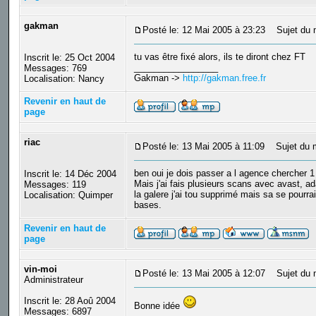
gakman
Posté le: 12 Mai 2005 à 23:23
Sujet du 
tu vas être fixé alors, ils te diront chez FT
Inscrit le: 25 Oct 2004
_________________
Messages: 769
Gakman ->
http://gakman.free.fr
Localisation: Nancy
Revenir en haut de
page
riac
Posté le: 13 Mai 2005 à 11:09
Sujet du 
ben oui je dois passer a l agence chercher 
Inscrit le: 14 Déc 2004
Mais j'ai fais plusieurs scans avec avast, ada
Messages: 119
la galere j'ai tou supprimé mais sa se pour
Localisation: Quimper
bases.
Revenir en haut de
page
vin-moi
Posté le: 13 Mai 2005 à 12:07
Sujet du 
Administrateur
Inscrit le: 28 Aoû 2004
Bonne idée
Messages: 6897