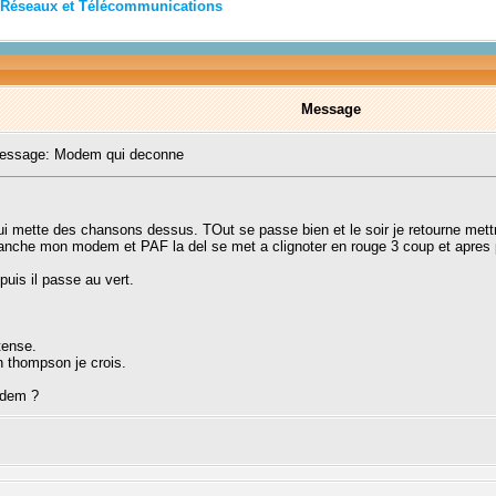
Réseaux et Télécommunications
Message
ssage: Modem qui deconne
ui mette des chansons dessus. TOut se passe bien et le soir je retourne m
anche mon modem et PAF la del se met a clignoter en rouge 3 coup et apres p
puis il passe au vert.
tense.
 thompson je crois.
modem ?