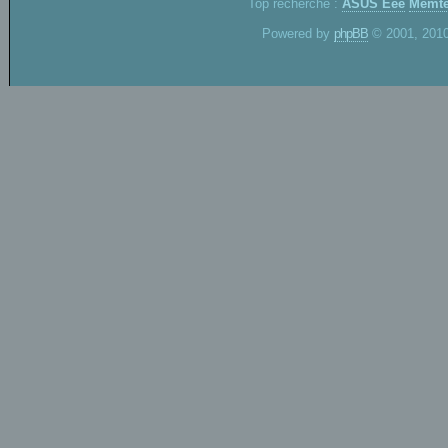
Top recherche :
ASUS Eee
Memte
Powered by
phpBB
© 2001, 2010