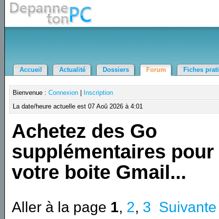
Accueil
Actualité
Dossiers
Forum
Fiches prat
Bienvenue :
Connexion
|
Inscription
La date/heure actuelle est 07 Aoû 2026 à 4:01
Achetez des Go
supplémentaires pour
votre boite Gmail...
Aller à la page
1
,
2
,
3
Suivante