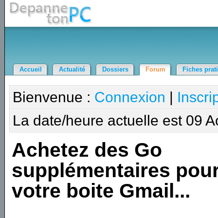
Accueil
Actualité
Dossiers
Forum
Fiches prat
Bienvenue :
Connexion
|
Inscri
La date/heure actuelle est 09 
Achetez des Go
supplémentaires pou
votre boite Gmail...