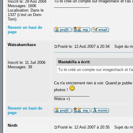
Tu te créé un compte sur imageshack et t'as 
Inscrit le: 29 Aoû 2004
_________________
Messages: 1606
Localisation: Dans le
1337 (c'est un Dom-
Tom)
Revenir en haut de
page
Watzakamikaze
Posté le: 12 Aoû 2007 à 20:34
Sujet du m
Mastakilla a écrit:
Inscrit le: 11 Juil 2006
Messages: 39
Tu te créé un compte sur imageshack et t'a
Ca n'a strictement rien à voir. Quand je publi
photos !
_________________
Watza =)
Revenir en haut de
page
Ninth
Posté le: 12 Aoû 2007 à 20:35
Sujet du m