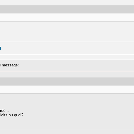
 message:
rdé...
ficits ou quoi?