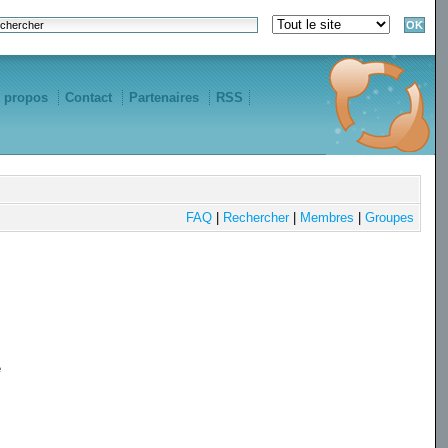
 propos
Contact
Partenaires
RSS
FAQ
|
Rechercher
|
Membres
|
Groupes
e