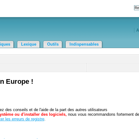
A
tiques
Lexique
Outils
Indispensables
en Europe !
 des conseils et de l'aide de la part des autres utilisateurs
ystème ou d'installer des logiciels,
nous vous recommandons fortement d
er les erreurs de registre
.