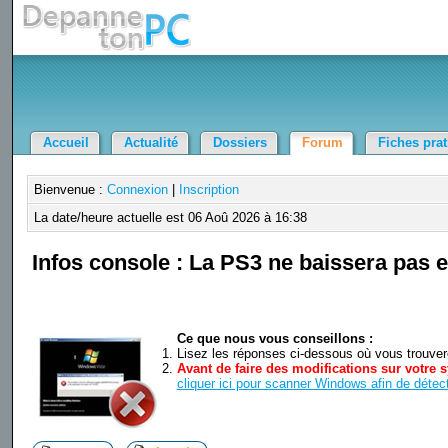
Accueil
Actualité
Dossiers
Forum
Fiches pra
Bienvenue :
Connexion
|
Inscription
La date/heure actuelle est 06 Aoû 2026 à 16:38
Infos console : La PS3 ne baissera pas 
Ce que nous vous conseillons :
Lisez les réponses ci-dessous où vous trouverez
Avant de faire des modifications sur votre s
cliquer ici pour scanner Windows afin de détect