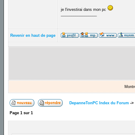
je l'investirai dans mon pc
_________________
Revenir en haut de page
Montr
DepanneTonPC Index du Forum
->
Page
1
sur
1