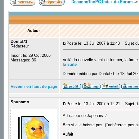
DepanneTonPC Index du Forum
->
Auteur
Donfal71
Posté le: 13 Juil 2007 à 11:43
Sujet du 
Rédacteur
Inscrit le: 29 Oct 2005
Voilà, la nouvelle vient de tomber, la firm
Messages: 36
la suite
Dernière édition par Donfal71 le 13 Juil 20
Revenir en haut de page
Spunamo
Posté le: 13 Juil 2007 à 12:21
Sujet du
Arf saleté de Japonais :/
Ben si elle baisse pas, j'l'achèterais pas a
Aufait