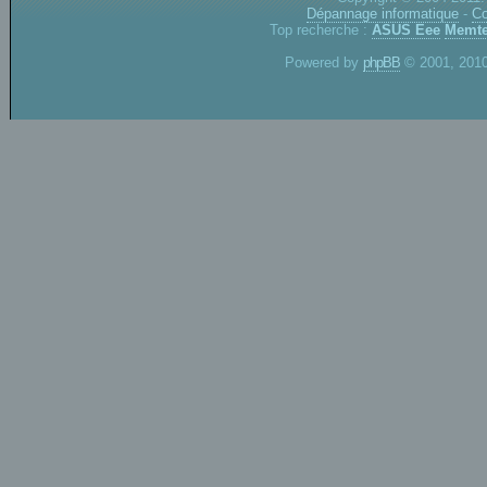
Dépannage informatique
-
Co
Top recherche :
ASUS Eee
Memte
Powered by
phpBB
© 2001, 2010