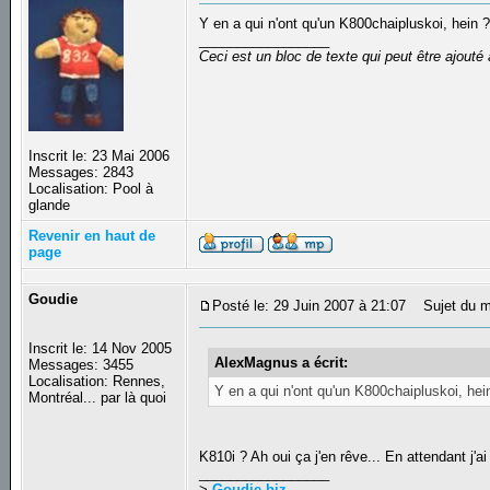
Y en a qui n'ont qu'un K800chaipluskoi, hein 
_________________
Ceci est un bloc de texte qui peut être ajout
Inscrit le: 23 Mai 2006
Messages: 2843
Localisation: Pool à
glande
Revenir en haut de
page
Goudie
Posté le: 29 Juin 2007 à 21:07
Sujet du m
Inscrit le: 14 Nov 2005
AlexMagnus a écrit:
Messages: 3455
Localisation: Rennes,
Y en a qui n'ont qu'un K800chaipluskoi, hei
Montréal... par là quoi
K810i ? Ah oui ça j'en rêve... En attendant j'ai
_________________
>
Goudie.biz