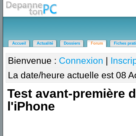
Accueil
Actualité
Dossiers
Forum
Fiches prat
Bienvenue :
Connexion
|
Inscri
La date/heure actuelle est 08 
Test avant-première 
l'iPhone