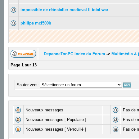
impossible de réinstaller medieval II total war
philips mci500h
DepanneTonPC Index du Forum
->
Multimédia & 
Page
1
sur
13
Sauter vers:
Nouveaux messages
Pas de 
Nouveaux messages [ Populaire ]
Pas de n
Nouveaux messages [ Verrouillé ]
Pas de n