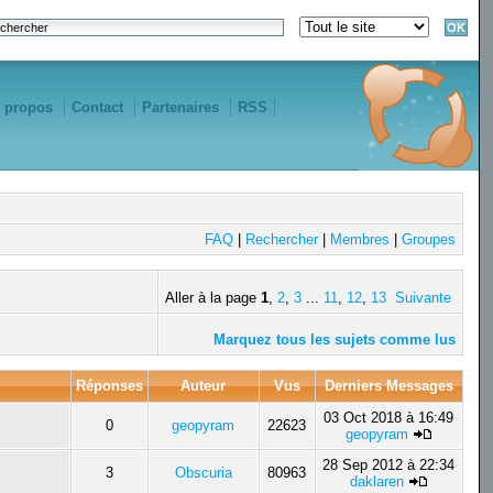
 propos
Contact
Partenaires
RSS
FAQ
|
Rechercher
|
Membres
|
Groupes
Aller à la page
1
,
2
,
3
...
11
,
12
,
13
Suivante
Marquez tous les sujets comme lus
Réponses
Auteur
Vus
Derniers Messages
03 Oct 2018 à 16:49
0
geopyram
22623
geopyram
28 Sep 2012 à 22:34
3
Obscuria
80963
daklaren