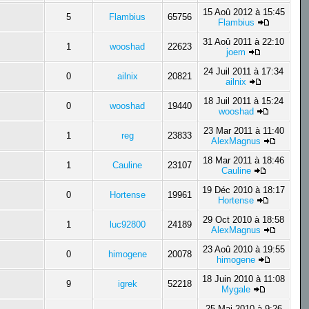
15 Aoû 2012 à 15:45
5
Flambius
65756
Flambius
31 Aoû 2011 à 22:10
1
wooshad
22623
joem
24 Juil 2011 à 17:34
0
ailnix
20821
ailnix
18 Juil 2011 à 15:24
0
wooshad
19440
wooshad
23 Mar 2011 à 11:40
1
reg
23833
AlexMagnus
18 Mar 2011 à 18:46
1
Cauline
23107
Cauline
19 Déc 2010 à 18:17
0
Hortense
19961
Hortense
29 Oct 2010 à 18:58
1
luc92800
24189
AlexMagnus
23 Aoû 2010 à 19:55
0
himogene
20078
himogene
18 Juin 2010 à 11:08
9
igrek
52218
Mygale
25 Mai 2010 à 9:26