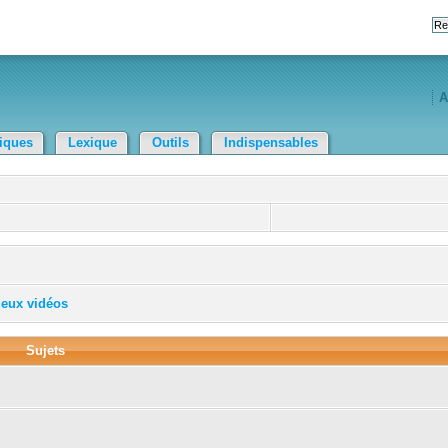
A
tiques
Lexique
Outils
Indispensables
jeux vidéos
Sujets