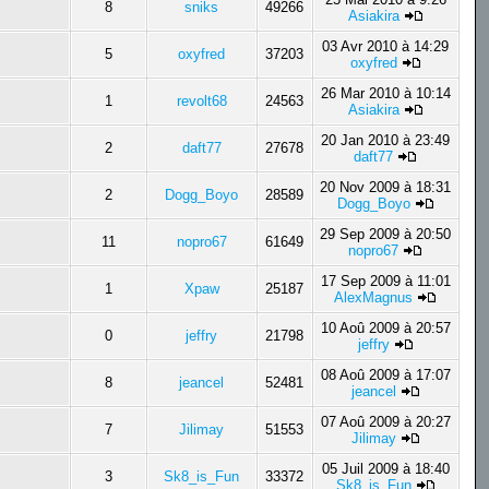
8
sniks
49266
Asiakira
03 Avr 2010 à 14:29
5
oxyfred
37203
oxyfred
26 Mar 2010 à 10:14
1
revolt68
24563
Asiakira
20 Jan 2010 à 23:49
2
daft77
27678
daft77
20 Nov 2009 à 18:31
2
Dogg_Boyo
28589
Dogg_Boyo
29 Sep 2009 à 20:50
11
nopro67
61649
nopro67
17 Sep 2009 à 11:01
1
Xpaw
25187
AlexMagnus
10 Aoû 2009 à 20:57
0
jeffry
21798
jeffry
08 Aoû 2009 à 17:07
8
jeancel
52481
jeancel
07 Aoû 2009 à 20:27
7
Jilimay
51553
Jilimay
05 Juil 2009 à 18:40
3
Sk8_is_Fun
33372
Sk8_is_Fun