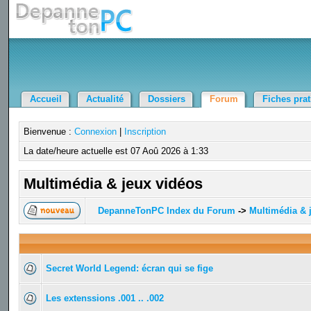
Accueil
Actualité
Dossiers
Forum
Fiches pra
Bienvenue :
Connexion
|
Inscription
La date/heure actuelle est 07 Aoû 2026 à 1:33
Multimédia & jeux vidéos
DepanneTonPC Index du Forum
->
Multimédia & 
Secret World Legend: écran qui se fige
Les extenssions .001 .. .002