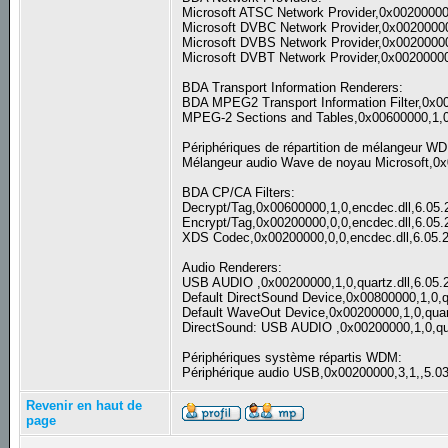
Microsoft ATSC Network Provider,0x0020000
Microsoft DVBC Network Provider,0x0020000
Microsoft DVBS Network Provider,0x0020000
Microsoft DVBT Network Provider,0x0020000
BDA Transport Information Renderers:
BDA MPEG2 Transport Information Filter,0x00
MPEG-2 Sections and Tables,0x00600000,1,0
Périphériques de répartition de mélangeur W
Mélangeur audio Wave de noyau Microsoft,0x
BDA CP/CA Filters:
Decrypt/Tag,0x00600000,1,0,encdec.dll,6.05
Encrypt/Tag,0x00200000,0,0,encdec.dll,6.05
XDS Codec,0x00200000,0,0,encdec.dll,6.05.
Audio Renderers:
USB AUDIO ,0x00200000,1,0,quartz.dll,6.05.
Default DirectSound Device,0x00800000,1,0,q
Default WaveOut Device,0x00200000,1,0,quart
DirectSound: USB AUDIO ,0x00200000,1,0,qua
Périphériques système répartis WDM:
Périphérique audio USB,0x00200000,3,1,,5.0
Revenir en haut de
page