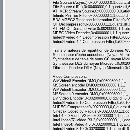
File Source (Async.),0x00400000,0,1,quartz.d
File Source (URL),0x00400000,0,1,quartz.dll,
ATI VCR Stream Source,0x00600000,0,0,atidv
Infinite Pin Tee Filter,0x00200000,1,1,qcap.dl
BDA MPEG2 Transport Information Filter,0x00
QT Decompressor,0x00600000,1,1,quartz.dll,
ATI FM-On-Demand Filter,0x00200000,1,1,atid
MPEG Video Decoder,0x40000001,1,1,quartz.d
Indeo® video 4.4 Decompression Filter,0x006
Indeo® video 4.4 Compression Filter,0x00200
Transformateurs de répartition de données 
Suppresseur d'écho acoustique (Noyau Micros
Synthétiseur de table de sons GC noyau Micr
Synthétiseur DLS du noyau Microsoft,0x0020
Filtre de décodeur DRM (Noyau Microsoft),0x
Video Compressors:
WMVideo8 Encoder DMO,0x00600800,1,1,,
MSScreen encoder DMO,0x00600800,1,1,,
WMVideo9 Encoder DMO,0x00600800,1,1,,
MSScreen 9 encoder DMO,0x00600800,1,1,,
DV Video Encoder,0x00200000,0,0,qdv.dll,6.
Indeo® video 5.10 Compression Filter,0x0010
MJPEG Compressor,0x00200000,0,0,quartz.dl
Cinepak Codec by Radius,0x00200000,1,1,qca
Intel 4:2:0 Video V2.50,0x00200000,1,1,qcap.
Intel Indeo(R) Video R3.2,0x00200000,1,1,qca
Intel Indeo® Video 4.5,0x00200000,1,1,qcap.d
Indeo® video 5.10,0x00200000,1,1,qcap.dll,6