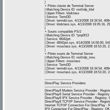
|
+ Pilote clavier de Terminal Server
| Matching Device ID: root\rdp_kbd
| Upper Filters: kbdclass
| Service: TermDD
| Driver: termdd.sys, 4/13/2008 19:34:54, 408
| Driver: kbdclass.sys, 4/13/2008 19:05:16, 2
|
+ Souris compatible PS/2
| Matching Device ID: *pnp0f13
| Service: i8042prt
| Driver: i8042prt.sys, 4/14/2008 14:00:00, 5
| Driver: mouclass.sys, 4/13/2008 18:53:20, 
|
+ Pilote souris de Terminal Server
| Matching Device ID: root\rdp_mou
| Upper Filters: mouclass
| Service: TermDD
| Driver: termdd.sys, 4/13/2008 19:34:54, 408
| Driver: mouclass.sys, 4/13/2008 18:53:20, 
----------------------------
DirectPlay Service Providers
----------------------------
DirectPlay8 Modem Service Provider - Registry
DirectPlay8 Serial Service Provider - Registry
DirectPlay8 IPX Service Provider - Registry: O
DirectPlay8 TCP/IP Service Provider - Registr
Internet TCP/IP Connection For DirectPlay - R
IPX Connection For DirectPlay - Registry: OK,