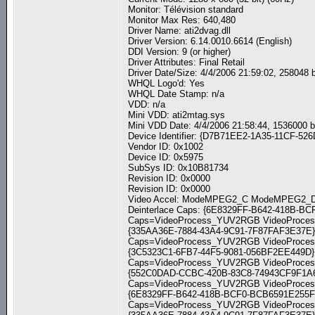
Monitor: Télévision standard
Monitor Max Res: 640,480
Driver Name: ati2dvag.dll
Driver Version: 6.14.0010.6614 (English)
DDI Version: 9 (or higher)
Driver Attributes: Final Retail
Driver Date/Size: 4/4/2006 21:59:02, 258048 
WHQL Logo'd: Yes
WHQL Date Stamp: n/a
VDD: n/a
Mini VDD: ati2mtag.sys
Mini VDD Date: 4/4/2006 21:58:44, 1536000 
Device Identifier: {D7B71EE2-1A35-11CF-5
Vendor ID: 0x1002
Device ID: 0x5975
SubSys ID: 0x10B81734
Revision ID: 0x0000
Revision ID: 0x0000
Video Accel: ModeMPEG2_C ModeMPEG
Deinterlace Caps: {6E8329FF-B642-418B-BC
Caps=VideoProcess_YUV2RGB VideoProcess_
{335AA36E-7884-43A4-9C91-7F87FAF3E37E}: 
Caps=VideoProcess_YUV2RGB VideoProcess_
{3C5323C1-6FB7-44F5-9081-056BF2EE449D}: 
Caps=VideoProcess_YUV2RGB VideoProcess_
{552C0DAD-CCBC-420B-83C8-74943CF9F1A6}:
Caps=VideoProcess_YUV2RGB VideoProcess_
{6E8329FF-B642-418B-BCF0-BCB6591E255F}: 
Caps=VideoProcess_YUV2RGB VideoProcess_