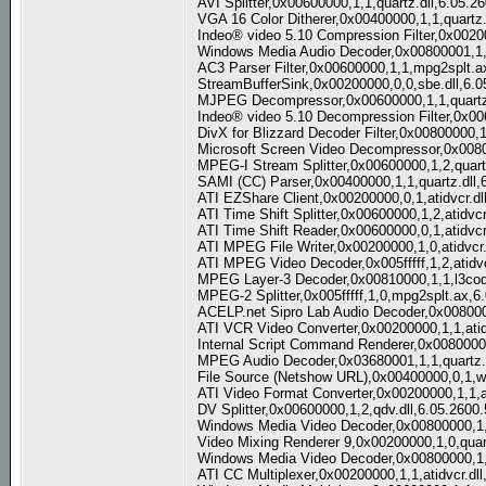
AVI Splitter,0x00600000,1,1,quartz.dll,6.05.2
VGA 16 Color Ditherer,0x00400000,1,1,quartz.
Indeo® video 5.10 Compression Filter,0x0020
Windows Media Audio Decoder,0x00800001,1
AC3 Parser Filter,0x00600000,1,1,mpg2splt.a
StreamBufferSink,0x00200000,0,0,sbe.dll,6.
MJPEG Decompressor,0x00600000,1,1,quartz.
Indeo® video 5.10 Decompression Filter,0x00
DivX for Blizzard Decoder Filter,0x00800000,
Microsoft Screen Video Decompressor,0x008
MPEG-I Stream Splitter,0x00600000,1,2,quart
SAMI (CC) Parser,0x00400000,1,1,quartz.dll,
ATI EZShare Client,0x00200000,0,1,atidvcr.dl
ATI Time Shift Splitter,0x00600000,1,2,atidvc
ATI Time Shift Reader,0x00600000,0,1,atidvcr
ATI MPEG File Writer,0x00200000,1,0,atidvcr.
ATI MPEG Video Decoder,0x005fffff,1,2,atidvc
MPEG Layer-3 Decoder,0x00810000,1,1,l3cod
MPEG-2 Splitter,0x005fffff,1,0,mpg2splt.ax,6
ACELP.net Sipro Lab Audio Decoder,0x008000
ATI VCR Video Converter,0x00200000,1,1,atid
Internal Script Command Renderer,0x00800001
MPEG Audio Decoder,0x03680001,1,1,quartz.d
File Source (Netshow URL),0x00400000,0,1,w
ATI Video Format Converter,0x00200000,1,1,at
DV Splitter,0x00600000,1,2,qdv.dll,6.05.2600
Windows Media Video Decoder,0x00800000,1
Video Mixing Renderer 9,0x00200000,1,0,quar
Windows Media Video Decoder,0x00800000,1
ATI CC Multiplexer,0x00200000,1,1,atidvcr.dl