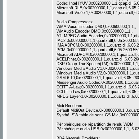
Codec Intel IYUV,0x00200000,1,1,qcap.dll,6.
Microsoft RLE,0x00200000,1,1,qcap.dll,6.05.
Microsoft Vidéo 1,0x00200000,1,1,qcap.dll,6
Audio Compressors:
WMA Voice Encoder DMO,0x00600800,1,1,,
WMAudio Encoder DMO,0x00600800,1,1,,
ATI MPEG Audio Encoder,0x00200000,1,1,atid
IAC2,0x00200000,1,1,quartz.dll,6.05.2600.55
IMA ADPCM,0x00200000,1,1,quartz.dll,6.05.
PCM,0x00200000,1,1,quartz.dll,6.05.2600.55
Microsoft ADPCM,0x00200000,1,1,quartz.dll,
ACELP.net,0x00200000,1,1,quartz.dll,6.05.2
DSP Group TrueSpeech(TM),0x00200000,1,1,q
Windows Media Audio V1,0x00200000,1,1,quar
Windows Media Audio V2,0x00200000,1,1,quar
GSM 6.10,0x00200000,1,1,quartz.dll,6.05.26
Messenger Audio Codec,0x00200000,1,1,quart
CCITT A-Law,0x00200000,1,1,quartz.dll,6.05
CCITT u-Law,0x00200000,1,1,quartz.dll,6.05.
MPEG Layer-3,0x00200000,1,1,quartz.dll,6.0
Midi Renderers:
Default MidiOut Device,0x00800000,1,0,quartz
Synthé. SW table de sons GS Mic,0x00200000
Périphériques de répartition de rendu WDM:
Périphérique audio USB,0x00200000,1,1,,5.0
BDA Network Providers: