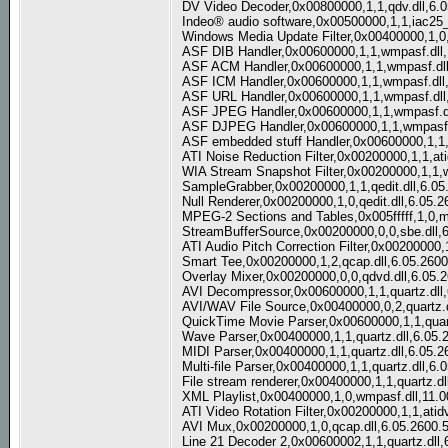
DV Video Decoder,0x00800000,1,1,qdv.dll,6.
Indeo® audio software,0x00500000,1,1,iac25
Windows Media Update Filter,0x00400000,1,0
ASF DIB Handler,0x00600000,1,1,wmpasf.dll,
ASF ACM Handler,0x00600000,1,1,wmpasf.dll
ASF ICM Handler,0x00600000,1,1,wmpasf.dll
ASF URL Handler,0x00600000,1,1,wmpasf.dll
ASF JPEG Handler,0x00600000,1,1,wmpasf.dl
ASF DJPEG Handler,0x00600000,1,1,wmpasf.d
ASF embedded stuff Handler,0x00600000,1,1,
ATI Noise Reduction Filter,0x00200000,1,1,ati
WIA Stream Snapshot Filter,0x00200000,1,1,
SampleGrabber,0x00200000,1,1,qedit.dll,6.05
Null Renderer,0x00200000,1,0,qedit.dll,6.05.
MPEG-2 Sections and Tables,0x005fffff,1,0,
StreamBufferSource,0x00200000,0,0,sbe.dll,
ATI Audio Pitch Correction Filter,0x00200000,
Smart Tee,0x00200000,1,2,qcap.dll,6.05.260
Overlay Mixer,0x00200000,0,0,qdvd.dll,6.05.
AVI Decompressor,0x00600000,1,1,quartz.dll
AVI/WAV File Source,0x00400000,0,2,quartz.d
QuickTime Movie Parser,0x00600000,1,1,quart
Wave Parser,0x00400000,1,1,quartz.dll,6.05.
MIDI Parser,0x00400000,1,1,quartz.dll,6.05.
Multi-file Parser,0x00400000,1,1,quartz.dll,6
File stream renderer,0x00400000,1,1,quartz.d
XML Playlist,0x00400000,1,0,wmpasf.dll,11.
ATI Video Rotation Filter,0x00200000,1,1,atid
AVI Mux,0x00200000,1,0,qcap.dll,6.05.2600.
Line 21 Decoder 2,0x00600002,1,1,quartz.dll