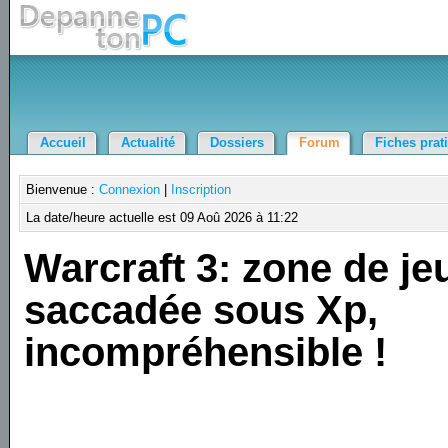
Accueil
Actualité
Dossiers
Forum
Fiches prat
Bienvenue :
Connexion
|
Inscription
La date/heure actuelle est 09 Aoû 2026 à 11:22
Warcraft 3: zone de je
saccadée sous Xp,
incompréhensible !