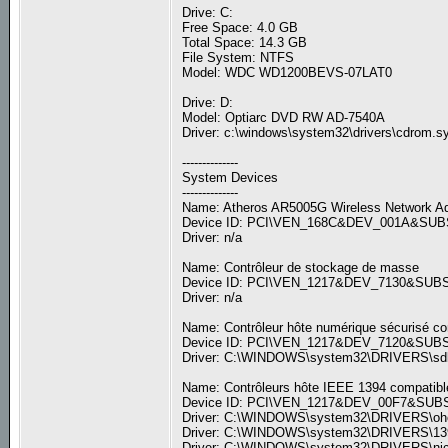
Drive: C:
Free Space: 4.0 GB
Total Space: 14.3 GB
File System: NTFS
Model: WDC WD1200BEVS-07LAT0
Drive: D:
Model: Optiarc DVD RW AD-7540A
Driver: c:\windows\system32\drivers\cdrom.sy
--------------
System Devices
--------------
Name: Atheros AR5005G Wireless Network Ad
Device ID: PCI\VEN_168C&DEV_001A&SU
Driver: n/a
Name: Contrôleur de stockage de masse
Device ID: PCI\VEN_1217&DEV_7130&SU
Driver: n/a
Name: Contrôleur hôte numérique sécurisé c
Device ID: PCI\VEN_1217&DEV_7120&SU
Driver: C:\WINDOWS\system32\DRIVERS\sdbus
Name: Contrôleurs hôte IEEE 1394 compatib
Device ID: PCI\VEN_1217&DEV_00F7&SU
Driver: C:\WINDOWS\system32\DRIVERS\ohci1
Driver: C:\WINDOWS\system32\DRIVERS\1394b
Driver: C:\WINDOWS\system32\DRIVERS\nic13