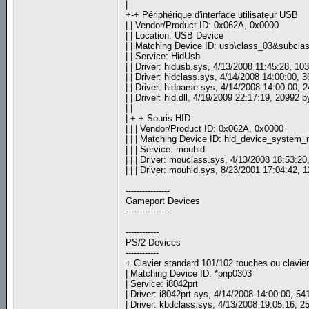
|
+-+ Périphérique d'interface utilisateur USB
| | Vendor/Product ID: 0x062A, 0x0000
| | Location: USB Device
| | Matching Device ID: usb\class_03&subcla
| | Service: HidUsb
| | Driver: hidusb.sys, 4/13/2008 11:45:28, 10
| | Driver: hidclass.sys, 4/14/2008 14:00:00, 
| | Driver: hidparse.sys, 4/14/2008 14:00:00, 
| | Driver: hid.dll, 4/19/2009 22:17:19, 20992 
| |
| +-+ Souris HID
| | | Vendor/Product ID: 0x062A, 0x0000
| | | Matching Device ID: hid_device_system
| | | Service: mouhid
| | | Driver: mouclass.sys, 4/13/2008 18:53:2
| | | Driver: mouhid.sys, 8/23/2001 17:04:42, 
----------------
Gameport Devices
----------------
------------
PS/2 Devices
------------
+ Clavier standard 101/102 touches ou clavie
| Matching Device ID: *pnp0303
| Service: i8042prt
| Driver: i8042prt.sys, 4/14/2008 14:00:00, 5
| Driver: kbdclass.sys, 4/13/2008 19:05:16, 2