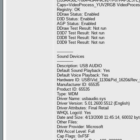
{335AA36E-7884-43A4-9C91-7F87FAF3E37E}: 
Caps=VideoProcess_YUV2RGB VideoProcess_
Registry: OK
DDraw Status: Enabled
D3D Status: Enabled
AGP Status: Enabled
DDraw Test Result: Not run
D3D7 Test Result: Not run
D3D8 Test Result: Not run
D3D9 Test Result: Not run
-------------
Sound Devices
-------------
Description: USB AUDIO
Default Sound Playback: Yes
Default Voice Playback: Yes
Hardware ID: USB\Vid_1130&Pid_1620&Rev
Manufacturer ID: 65535
Product ID: 65535
Type: WDM
Driver Name: usbaudio.sys
Driver Version: 5.01.2600.5512 (English)
Driver Attributes: Final Retail
WHQL Logo'd: Yes
Date and Size: 4/13/2008 11:45:14, 60032 by
Other Files:
Driver Provider: Microsoft
HW Accel Level: Full
Cap Flags: 0xF5F