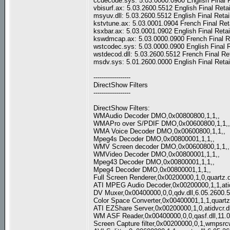
ccdecode.sys: 5.03.0000.0900 English Final 
vbisurf.ax: 5.03.2600.5512 English Final Reta
msyuv.dll: 5.03.2600.5512 English Final Reta
kstvtune.ax: 5.03.0001.0904 French Final Ret
ksxbar.ax: 5.03.0001.0902 English Final Reta
kswdmcap.ax: 5.03.0000.0900 French Final Re
wstcodec.sys: 5.03.0000.0900 English Final R
wstdecod.dll: 5.03.2600.5512 French Final Re
msdv.sys: 5.01.2600.0000 English Final Retai
------------------
DirectShow Filters
------------------
DirectShow Filters:
WMAudio Decoder DMO,0x00800800,1,1,,
WMAPro over S/PDIF DMO,0x00600800,1,1,
WMA Voice Decoder DMO,0x00600800,1,1,,
Mpeg4s Decoder DMO,0x00800001,1,1,,
WMV Screen decoder DMO,0x00600800,1,1,,
WMVideo Decoder DMO,0x00800001,1,1,,
Mpeg43 Decoder DMO,0x00800001,1,1,,
Mpeg4 Decoder DMO,0x00800001,1,1,,
Full Screen Renderer,0x00200000,1,0,quartz.d
ATI MPEG Audio Decoder,0x00200000,1,1,atid
DV Muxer,0x00400000,0,0,qdv.dll,6.05.2600.
Color Space Converter,0x00400001,1,1,quartz
ATI EZShare Server,0x00200000,1,0,atidvcr.d
WM ASF Reader,0x00400000,0,0,qasf.dll,11.
Screen Capture filter,0x00200000,0,1,wmpsrc