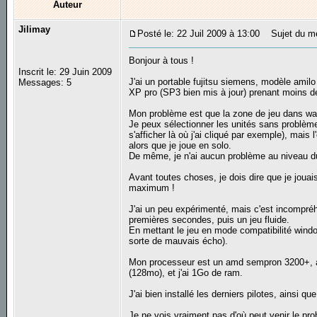
Auteur
Jilimay
Posté le: 22 Juil 2009 à 13:00
Sujet du mes
Bonjour à tous !
Inscrit le: 29 Juin 2009
J'ai un portable fujitsu siemens, modèle amilo 
Messages: 5
XP pro (SP3 bien mis à jour) prenant moins d
Mon problème est que la zone de jeu dans war
Je peux sélectionner les unités sans problème
s'afficher là où j'ai cliqué par exemple), mais
alors que je joue en solo.
De même, je n'ai aucun problème au niveau du
Avant toutes choses, je dois dire que je jou
maximum !
J'ai un peu expérimenté, mais c'est incompré
premières secondes, puis un jeu fluide.
En mettant le jeu en mode compatibilité wind
sorte de mauvais écho).
Mon processeur est un amd sempron 3200+, a p
(128mo), et j'ai 1Go de ram.
J'ai bien installé les derniers pilotes, ainsi que
Je ne vois vraiment pas d'où peut venir le pro