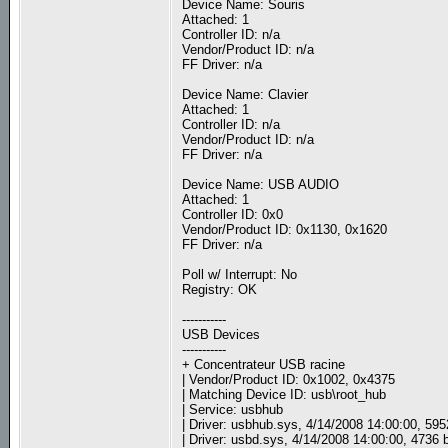
Device Name: Souris
Attached: 1
Controller ID: n/a
Vendor/Product ID: n/a
FF Driver: n/a
Device Name: Clavier
Attached: 1
Controller ID: n/a
Vendor/Product ID: n/a
FF Driver: n/a
Device Name: USB AUDIO
Attached: 1
Controller ID: 0x0
Vendor/Product ID: 0x1130, 0x1620
FF Driver: n/a
Poll w/ Interrupt: No
Registry: OK
-----------
USB Devices
-----------
+ Concentrateur USB racine
| Vendor/Product ID: 0x1002, 0x4375
| Matching Device ID: usb\root_hub
| Service: usbhub
| Driver: usbhub.sys, 4/14/2008 14:00:00, 59
| Driver: usbd.sys, 4/14/2008 14:00:00, 4736 