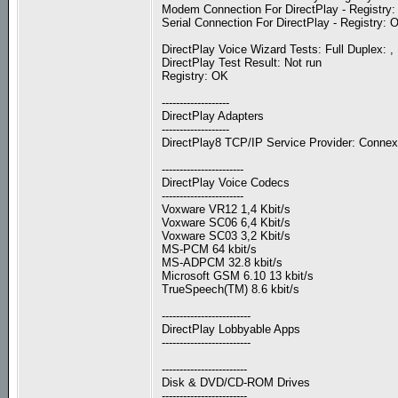
Modem Connection For DirectPlay - Registry:
Serial Connection For DirectPlay - Registry: 
DirectPlay Voice Wizard Tests: Full Duplex: , 
DirectPlay Test Result: Not run
Registry: OK
-------------------
DirectPlay Adapters
-------------------
DirectPlay8 TCP/IP Service Provider: Connexio
-----------------------
DirectPlay Voice Codecs
-----------------------
Voxware VR12 1,4 Kbit/s
Voxware SC06 6,4 Kbit/s
Voxware SC03 3,2 Kbit/s
MS-PCM 64 kbit/s
MS-ADPCM 32.8 kbit/s
Microsoft GSM 6.10 13 kbit/s
TrueSpeech(TM) 8.6 kbit/s
-------------------------
DirectPlay Lobbyable Apps
-------------------------
------------------------
Disk & DVD/CD-ROM Drives
------------------------