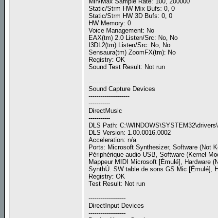
Min/Max Sample Rate: 100, 200000
Static/Strm HW Mix Bufs: 0, 0
Static/Strm HW 3D Bufs: 0, 0
HW Memory: 0
Voice Management: No
EAX(tm) 2.0 Listen/Src: No, No
I3DL2(tm) Listen/Src: No, No
Sensaura(tm) ZoomFX(tm): No
Registry: OK
Sound Test Result: Not run
---------------------
Sound Capture Devices
---------------------
-----------
DirectMusic
-----------
DLS Path: C:\WINDOWS\SYSTEM32\driver
DLS Version: 1.00.0016.0002
Acceleration: n/a
Ports: Microsoft Synthesizer, Software (Not K
Périphérique audio USB, Software (Kernel Mod
Mappeur MIDI Microsoft [Émulé], Hardware (N
SynthÚ. SW table de sons GS Mic [Émulé], Ha
Registry: OK
Test Result: Not run
-------------------
DirectInput Devices
-------------------