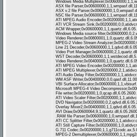
Windows Media Multiplexer,0x00600000,1,1,w
ASX file Parser,0x00600000,1,1,wmpasf.dll,1
ASX v.2 file Parser,0x00600000,1,0,wmpasf.d
NSC file Parser,0x00600000,1,1,wmpasf.dll,1
ATI MPEG Audio Encoder,0x00200000,1,1,atid
ATI VCR Stream Sink,0x00200000,0,0,atidvcr.
ACM Wrapper,0x00600000,1,1,quartz.dll,6.05
Windows Media source filter,0x00600000,0,2,
Video Renderer,0x00800001,1,0,quartz.dll,6.
MPEG-2 Video Stream Analyzer,0x00200000,0,
Line 21 Decoder,0x00600000,1,1,qdvd.dll,6.0
Video Port Manager,0x00600000,2,1,quartz.dl
WST Decoder,0x00600000,1,1,wstdecod.dll,5
Video Renderer,0x00400000,1,0,quartz.dll,6.
ATI MPEG Video Encoder,0x00200000,1,1,atid
ATI MPEG Multiplexer,0x00200000,2,1,atidvcr
ATI Audio Delay Filter,0x00200000,1,1,atidvcr
WM ASF Writer,0x00400000,0,0,qasf.dll,11.0
VBI Surface Allocator,0x00600000,1,1,vbisurf
Microsoft MPEG-4 Video Decompressor,0x00
File writer,0x00200000,1,0,qcap.dll,6.05.2600
ATI Video Scaler Filter,0x00200000,1,1,atidvc
DVD Navigator,0x00200000,0,2,qdvd.dll,6.05
Overlay Mixer2,0x00400000,1,1,qdvd.dll,6.05
AVI Draw,0x00600064,9,1,quartz.dll,6.05.260
.RAM file Parser,0x00600000,1,0,wmpasf.dll,
ATI CC Splitter Filter,0x00200000,1,1,atidvcr.
ATI Still Capture Filter,0x00200000,1,0,atidvc
G.711 Codec,0x00200000,1,1,g711codc.ax,5.
MPEG-2 Demultiplexer,0x00600000,1,1,mpg2s