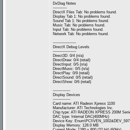
DxDiag Notes
------------
DirectX Files Tab: No problems found.
Display Tab 1: No problems found.
Sound Tab 1: No problems found.
Music Tab: No problems found.
Input Tab: No problems found.
Network Tab: No problems found.
--------------------
DirectX Debug Levels
--------------------
Direct3D: 0/4 (n/a)
DirectDraw: 0/4 (retail)
DirectInput: 0/5 (n/a)
DirectMusic: 0/5 (n/a)
DirectPlay: 0/9 (retail)
DirectSound: 0/5 (retail)
DirectShow: 0/6 (retail)
---------------
Display Devices
---------------
Card name: ATI Radeon Xpress 1100
Manufacturer: ATI Technologies Inc.
Chip type: ATI RADEON XPRESS 200M Serie
DAC type: Internal DAC(400MHz)
Device Key: Enum\PCI\VEN_1002&DEV_5
Display Memory: 128.0 MB
Current Mode: 1280 x 800 (32 bit) (60Hz)