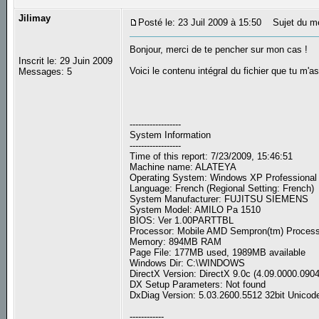
Jilimay
Posté le: 23 Juil 2009 à 15:50
Sujet du m
Bonjour, merci de te pencher sur mon cas !
Inscrit le: 29 Juin 2009
Voici le contenu intégral du fichier que tu m'
Messages: 5
------------------
System Information
------------------
Time of this report: 7/23/2009, 15:46:51
Machine name: ALATEYA
Operating System: Windows XP Professional 
Language: French (Regional Setting: French)
System Manufacturer: FUJITSU SIEMENS
System Model: AMILO Pa 1510
BIOS: Ver 1.00PARTTBL
Processor: Mobile AMD Sempron(tm) Proce
Memory: 894MB RAM
Page File: 177MB used, 1989MB available
Windows Dir: C:\WINDOWS
DirectX Version: DirectX 9.0c (4.09.0000.0904
DX Setup Parameters: Not found
DxDiag Version: 5.03.2600.5512 32bit Unicod
------------