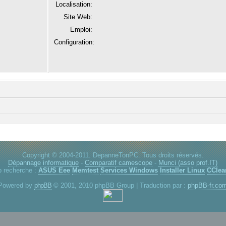
Localisation:
Site Web:
Emploi:
Configuration:
Copyright © 2004-2011. DepanneTonPC. Tous droits réservés.
Dépannage informatique
-
Comparatif camescope
-
Munci (asso prof.IT)
p recherche :
ASUS Eee
Memtest
Services Windows
Installer Linux
CClea
Powered by
phpBB
© 2001, 2010 phpBB Group | Traduction par :
phpBB-fr.co