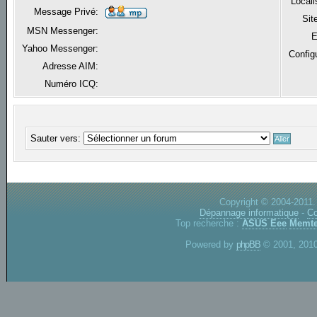
Locali
Message Privé:
Sit
MSN Messenger:
E
Yahoo Messenger:
Config
Adresse AIM:
Numéro ICQ:
Sauter vers:
Copyright © 2004-2011.
Dépannage informatique
-
Co
Top recherche :
ASUS Eee
Memte
Powered by
phpBB
© 2001, 2010