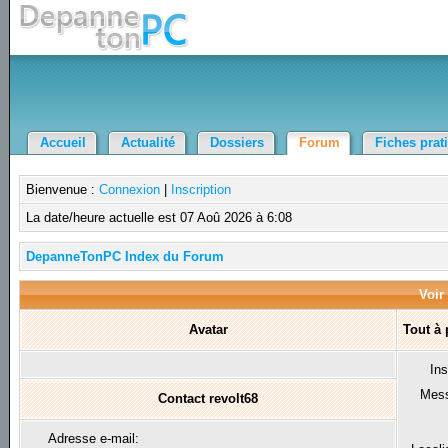
Accueil
Actualité
Dossiers
Forum
Fiches prat
Bienvenue :
Connexion
|
Inscription
La date/heure actuelle est 07 Aoû 2026 à 6:08
DepanneTonPC Index du Forum
Voir 
Avatar
Tout à 
Ins
Mes
Contact revolt68
Adresse e-mail: