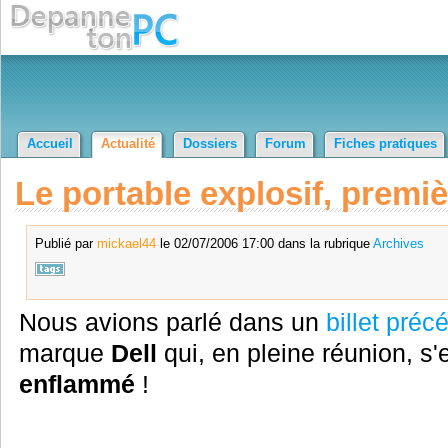
Accueil
Actualité
Dossiers
Forum
Fiches pratiques
Le portable explosif, premi
Publié par
mickael44
le 02/07/2006 17:00 dans la rubrique
Archives
Nous avions parlé dans un
billet préc
marque
Dell
qui, en pleine réunion, s'
enflammé
!