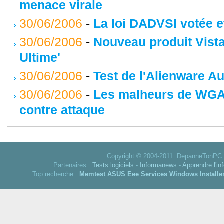
menace virale
30/06/2006
-
La loi DADVSI votée et
30/06/2006
-
Nouveau produit Vista 
Ultime'
30/06/2006
-
Test de l'Alienware A
30/06/2006
-
Les malheurs de WGA: 
contre attaque
Copyright © 2004-2011. DepanneTonPC. 
Partenaires :
Tests logiciels
-
Informanews
-
Apprendre l'in
Top recherche :
Memtest
ASUS Eee
Services Windows
Installe