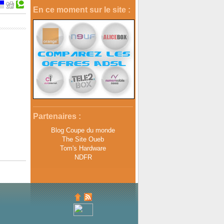
En ce moment sur le site :
Partenaires :
Blog Coupe du monde
The Site Oueb
Tom's Hardware
NDFR