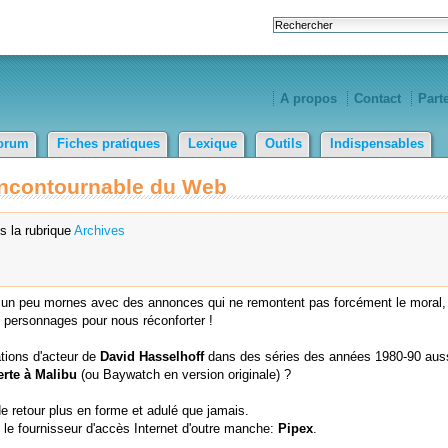
A propos
Contact
Part
orum
Fiches pratiques
Lexique
Outils
Indispensables
 incontournable du Web
s la rubrique
Archives
nt un peu mornes avec des annonces qui ne remontent pas forcément le moral, 
 personnages pour nous réconforter !
tions d'acteur de
David Hasselhoff
dans des séries des années 1980-90 aus
erte à Malibu
(ou Baywatch en version originale) ?
 retour plus en forme et adulé que jamais.
 le fournisseur d'accès Internet d'outre manche:
Pipex
.