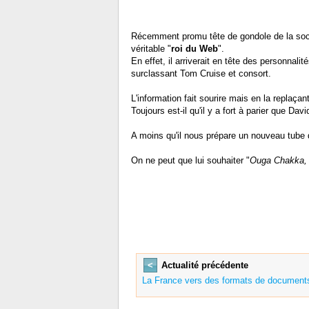
Récemment promu tête de gondole de la soci
véritable "
roi du Web
".
En effet, il arriverait en tête des personnal
surclassant Tom Cruise et consort.
L'information fait sourire mais en la replaça
Toujours est-il qu'il y a fort à parier que Dav
A moins qu'il nous prépare un nouveau tube de
On ne peut que lui souhaiter "
Ouga Chakka,
<
Actualité précédente
La France vers des formats de documents