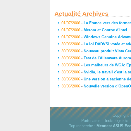
Actualité Archives
01/07/2006
-
La France vers des forma
01/07/2006
-
Merom et Conroe d'Intel
01/07/2006
-
Windows Genuine Advantag
30/06/2006
-
La loi DADVSI votée et ado
30/06/2006
-
Nouveau produit Vista Certi
30/06/2006
-
Test de l'Alienware Auror
30/06/2006
-
Les malheurs de WGA: Epis
30/06/2006
-
Nvidia, le travail c'est la
30/06/2006
-
Une version alsacienne de
30/06/2006
-
Nouvelle version d'OpenOf
Copyright 
Partenaires :
Tests logiciels
Top recherche :
Memtest
ASUS Ee