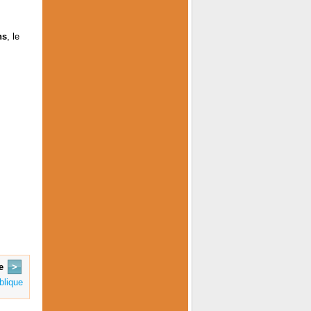
ns
, le
e
>
blique