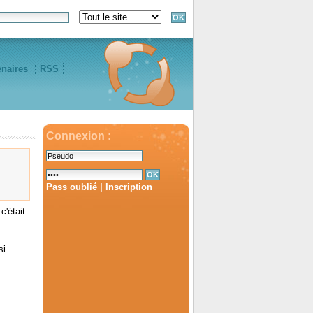
enaires
RSS
Connexion :
Pass oublié
|
Inscription
c'était
si