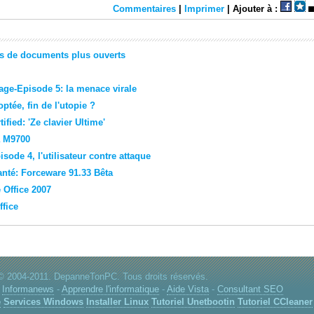
Commentaires
|
Imprimer
| Ajouter à :
ts de documents plus ouverts
e-Episode 5: la menace virale
ptée, fin de l'utopie ?
fied: 'Ze clavier Ultime'
a M9700
ode 4, l'utilisateur contre attaque
 santé: Forceware 91.33 Bêta
 Office 2007
fice
© 2004-2011. DepanneTonPC. Tous droits réservés.
-
Informanews
-
Apprendre l'informatique
-
Aide Vista
-
Consultant SEO
e
Services Windows
Installer Linux
Tutoriel Unetbootin
Tutoriel CCleaner