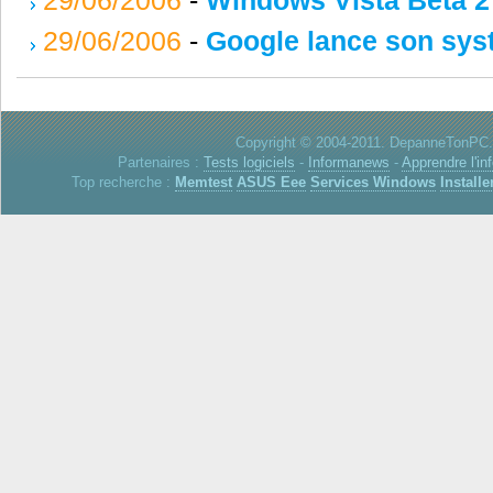
29/06/2006
-
Google lance son syst
Copyright © 2004-2011. DepanneTonPC. 
Partenaires :
Tests logiciels
-
Informanews
-
Apprendre l'in
Top recherche :
Memtest
ASUS Eee
Services Windows
Installe