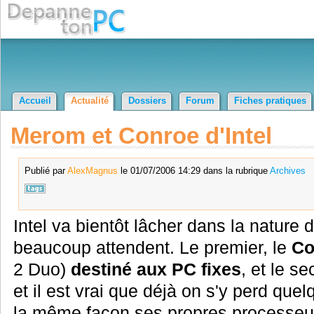
Accueil
Actualité
Dossiers
Forum
Fiches pratiques
Merom et Conroe d'Intel
Publié par
AlexMagnus
le 01/07/2006 14:29 dans la rubrique
Archives
Intel va bientôt lâcher dans la nature
beaucoup attendent. Le premier, le
Co
2 Duo)
destiné aux PC fixes
, et le s
et il est vrai que déjà on s'y perd q
la même façon ses propres processeur