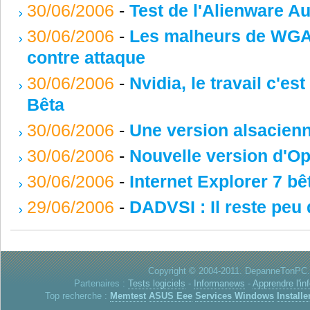
30/06/2006
-
Test de l'Alienware A
30/06/2006
-
Les malheurs de WGA: 
contre attaque
30/06/2006
-
Nvidia, le travail c'es
Bêta
30/06/2006
-
Une version alsacienn
30/06/2006
-
Nouvelle version d'O
30/06/2006
-
Internet Explorer 7 bê
29/06/2006
-
DADVSI : Il reste peu 
Copyright © 2004-2011. DepanneTonPC. 
Partenaires :
Tests logiciels
-
Informanews
-
Apprendre l'in
Top recherche :
Memtest
ASUS Eee
Services Windows
Installe