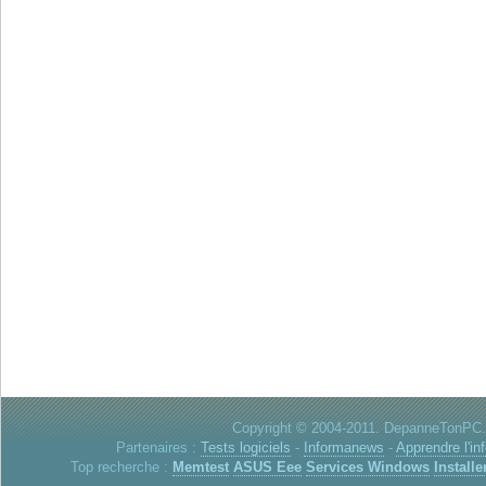
Copyright © 2004-2011. DepanneTonPC. 
Partenaires :
Tests logiciels
-
Informanews
-
Apprendre l'in
Top recherche :
Memtest
ASUS Eee
Services Windows
Installe