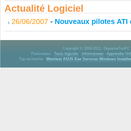
Actualité Logiciel
26/06/2007
-
Nouveaux pilotes ATI 
Copyright © 2004-2011. DepanneTonPC. 
Partenaires :
Tests logiciels
-
Informanews
-
Apprendre l'in
Top recherche :
Memtest
ASUS Eee
Services Windows
Installe