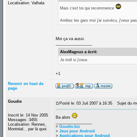
Localisation: Valhala
Mais c'est toi qui recommence
Arrêtez les gars moi j'ai survécu, j'veux p
Moi ça va aussi.
_________________
AlexMagnus a écrit:
Je troll si j'veux.
+1
Revenir en haut de
page
Goudie
Posté le: 03 Juil 2007 à 16:35
Sujet du m
Inscrit le: 14 Nov 2005
Ba alors
Messages: 3455
_________________
Localisation: Rennes,
>
Goudie.biz
Montréal... par là quoi
>
Jeux pour Android
>
Applications pour Android