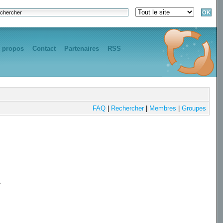
 propos
Contact
Partenaires
RSS
FAQ
|
Rechercher
|
Membres
|
Groupes
e