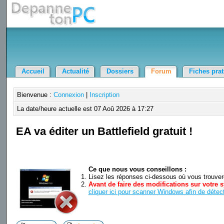
Accueil
Actualité
Dossiers
Forum
Fiches pra
Bienvenue :
Connexion
|
Inscription
La date/heure actuelle est 07 Aoû 2026 à 17:27
EA va éditer un Battlefield gratuit !
Ce que nous vous conseillons :
Lisez les réponses ci-dessous où vous trouverez
Avant de faire des modifications sur votre s
cliquer ici pour scanner Windows afin de détect