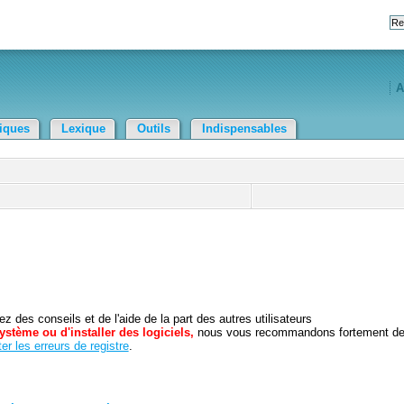
A
tiques
Lexique
Outils
Indispensables
 des conseils et de l'aide de la part des autres utilisateurs
ystème ou d'installer des logiciels,
nous vous recommandons fortement d
er les erreurs de registre
.