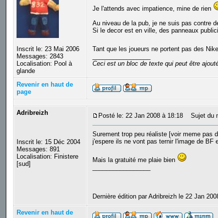
Je l'attends avec impatience, mine de rien
Au niveau de la pub, je ne suis pas contre 
Si le decor est en ville, des panneaux public
Inscrit le: 23 Mai 2006
Tant que les joueurs ne portent pas des Ni
Messages: 2843
_________________
Localisation: Pool à
Ceci est un bloc de texte qui peut être ajou
glande
Revenir en haut de
page
Adribreizh
Posté le: 22 Jan 2008 à 18:18
Sujet du 
Surement trop peu réaliste [voir meme pas d
j'espere ils ne vont pas ternir l'image de BF 
Inscrit le: 15 Déc 2004
Messages: 891
Localisation: Finistere
Mais la gratuité me plaie bien
[sud]
_________________
Dernière édition par Adribreizh le 22 Jan 200
Revenir en haut de