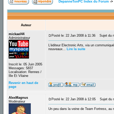
DepanneTonPC Index du Forum
->
Auteur
mickael44
Posté le: 22 Jan 2008 à 11:36
Sujet du me
Administrateur
L'éditeur Electronic Arts, via un communiqué
nouveaux...
Lire la suite
Inscrit le: 05 Juin 2005
Messages: 5837
Localisation: Rennes /
Ille Et Vilaine
Revenir en haut de
page
AlexMagnus
Posté le: 22 Jan 2008 à 12:05
Sujet du 
Modérateur
Un peu dans la veine de Team Fortress, au 