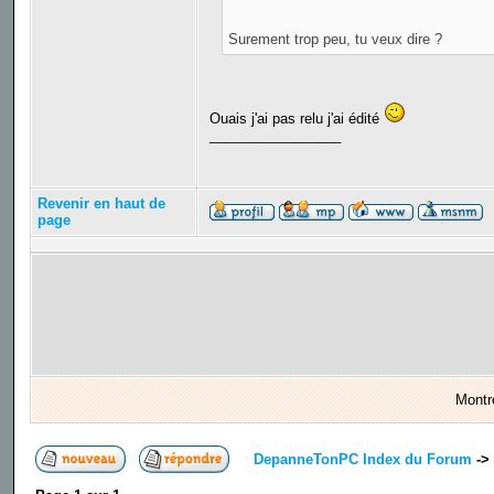
Surement trop peu, tu veux dire ?
Ouais j'ai pas relu j'ai édité
_________________
Revenir en haut de
page
Montr
DepanneTonPC Index du Forum
->