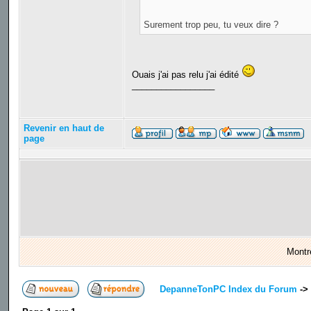
Surement trop peu, tu veux dire ?
Ouais j'ai pas relu j'ai édité
_________________
Revenir en haut de
page
Montr
DepanneTonPC Index du Forum
->