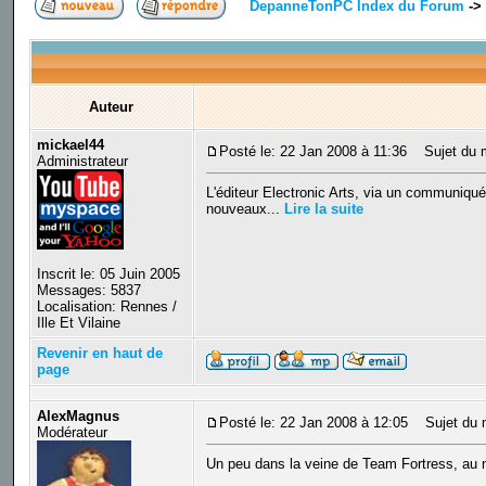
DepanneTonPC Index du Forum
->
Auteur
mickael44
Posté le: 22 Jan 2008 à 11:36
Sujet du me
Administrateur
L'éditeur Electronic Arts, via un communiqué
nouveaux...
Lire la suite
Inscrit le: 05 Juin 2005
Messages: 5837
Localisation: Rennes /
Ille Et Vilaine
Revenir en haut de
page
AlexMagnus
Posté le: 22 Jan 2008 à 12:05
Sujet du 
Modérateur
Un peu dans la veine de Team Fortress, au 