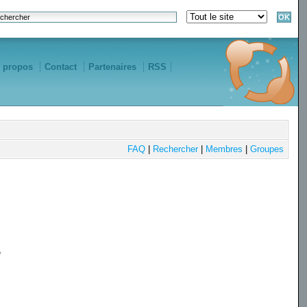
 propos
Contact
Partenaires
RSS
FAQ
|
Rechercher
|
Membres
|
Groupes
e