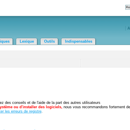
A
tiques
Lexique
Outils
Indispensables
 des conseils et de l'aide de la part des autres utilisateurs
ystème ou d'installer des logiciels,
nous vous recommandons fortement d
er les erreurs de registre
.