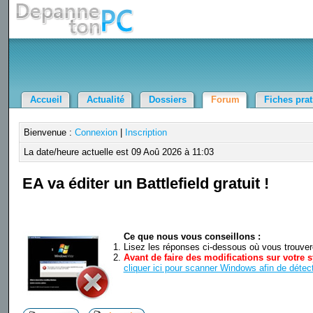
Accueil
Actualité
Dossiers
Forum
Fiches pra
Bienvenue :
Connexion
|
Inscription
La date/heure actuelle est 09 Aoû 2026 à 11:03
EA va éditer un Battlefield gratuit !
Ce que nous vous conseillons :
Lisez les réponses ci-dessous où vous trouverez
Avant de faire des modifications sur votre s
cliquer ici pour scanner Windows afin de détect