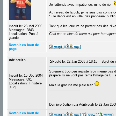
Je l'attends avec impatience, mine de rien
Au niveau de la pub, je ne suis pas contre 
Si le decor est en ville, des panneaux public
Inscrit le: 23 Mai 2006
Tant que les joueurs ne portent pas des Ni
Messages: 2843
_________________
Localisation: Pool à
Ceci est un bloc de texte qui peut être ajou
glande
Revenir en haut de
page
Adribreizh
Posté le: 22 Jan 2008 à 18:18
Sujet du 
Surement trop peu réaliste [voir meme pas d
j'espere ils ne vont pas ternir l'image de BF 
Inscrit le: 15 Déc 2004
Messages: 891
Localisation: Finistere
Mais la gratuité me plaie bien
[sud]
_________________
Dernière édition par Adribreizh le 22 Jan 200
Revenir en haut de