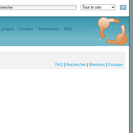
 propos
Contact
Partenaires
RSS
FAQ
|
Rechercher
|
Membres
|
Groupes
e