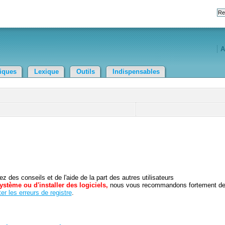
A
tiques
Lexique
Outils
Indispensables
 des conseils et de l'aide de la part des autres utilisateurs
ystème ou d'installer des logiciels,
nous vous recommandons fortement d
er les erreurs de registre
.