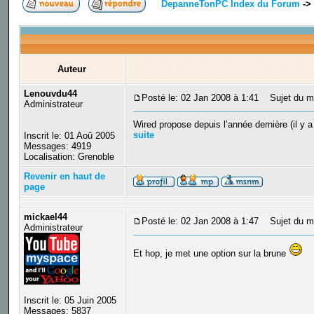
DepanneTonPC Index du Forum
->
Auteur
Lenouvdu44
Posté le: 02 Jan 2008 à 1:41
Sujet du mes
Administrateur
Wired propose depuis l’année dernière (il y a
suite
Inscrit le: 01 Aoû 2005
Messages: 4919
Localisation: Grenoble
Revenir en haut de
page
mickael44
Posté le: 02 Jan 2008 à 1:47
Sujet du m
Administrateur
Et hop, je met une option sur la brune
Inscrit le: 05 Juin 2005
Messages: 5837