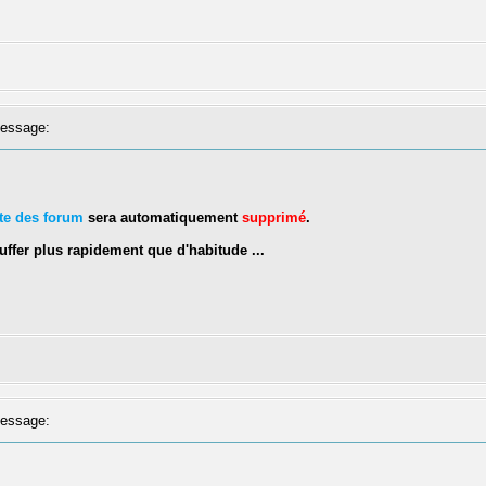
essage:
rte des forum
sera automatiquement
supprimé
.
ffer plus rapidement que d'habitude ...
essage: