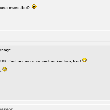
tirance envers elle xD
essage:
 2008 ! C'est bien Lenouv', on prend des résolutions, bien !
ka
message: