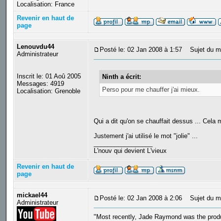
Localisation: France
Revenir en haut de
page
Lenouvdu44
Posté le: 02 Jan 2008 à 1:57
Sujet du m
Administrateur
Inscrit le: 01 Aoû 2005
Ninth a écrit:
Messages: 4919
Perso pour me chauffer j'ai mieux.
Localisation: Grenoble
Qui a dit qu'on se chauffait dessus ... Cela m
Justement j'ai utilisé le mot "jolie" ...
_________________
L'nouv qui devient L'vieux
Revenir en haut de
page
mickael44
Posté le: 02 Jan 2008 à 2:06
Sujet du m
Administrateur
"Most recently, Jade Raymond was the produ