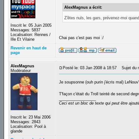
AlexMagnus a écrit:
Z'êtes nuls, les gars, prévenez-moi quan
Inscrit le: 05 Juin 2005
Messages: 5837
Localisation: Rennes /
Chai pas c'est pas moi :/
Ille Et Vilaine
Revenir en haut de
page
AlexMagnus
Posté le: 03 Jan 2008 à 18:57
Sujet du 
Modérateur
Je soupsonne (ouh purin j'écris mal) LeNouv
T'façon c'était du Troll teinté de second deg
_________________
Ceci est un bloc de texte qui peut être ajou
Inscrit le: 23 Mai 2006
Messages: 2843
Localisation: Pool à
glande