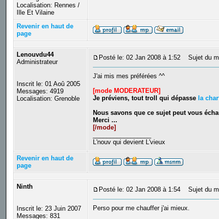
Localisation: Rennes /
Ille Et Vilaine
Revenir en haut de
page
Lenouvdu44
Posté le: 02 Jan 2008 à 1:52
Sujet du m
Administrateur
J'ai mis mes préférées ^^
Inscrit le: 01 Aoû 2005
[mode MODERATEUR]
Messages: 4919
Je préviens, tout troll qui dépasse
la cha
Localisation: Grenoble
Nous savons que ce sujet peut vous échau
Merci ...
[/mode]
_________________
L'nouv qui devient L'vieux
Revenir en haut de
page
Ninth
Posté le: 02 Jan 2008 à 1:54
Sujet du m
Perso pour me chauffer j'ai mieux.
Inscrit le: 23 Juin 2007
Messages: 831