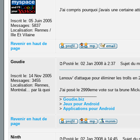
J'ai compris pourquoi j'avais une certaine at
Inscrit le: 05 Juin 2005
Messages: 5837
Localisation: Rennes /
Ille Et Vilaine
Revenir en haut de
page
Goudie
Posté le: 02 Jan 2008 à 2:37
Sujet du m
Inscrit le: 14 Nov 2005
Lenouv' d'attaque pour éliminer les trolls en
Messages: 3455
Localisation: Rennes,
Montréal... par là quoi
J'ai posé le 2999eme vote sur ta brune Mic
_________________
>
Goudie.biz
>
Jeux pour Android
>
Applications pour Android
Revenir en haut de
page
Ninth
Posté le: 02 Jan 2008 à 14:45
Sujet du 