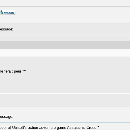
essage:
e ferait peur ^^
essage:
cer of Ubisoft's action-adventure game Assassin's Creed."