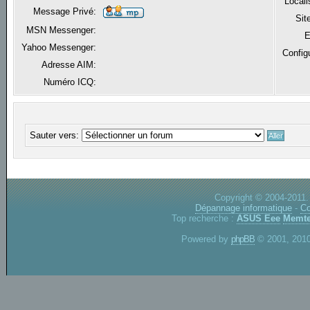
Locali
Message Privé:
Sit
MSN Messenger:
E
Yahoo Messenger:
Config
Adresse AIM:
Numéro ICQ:
Sauter vers:
Copyright © 2004-2011.
Dépannage informatique
-
Co
Top recherche :
ASUS Eee
Memte
Powered by
phpBB
© 2001, 2010