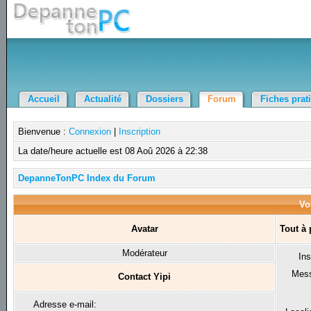
Accueil
Actualité
Dossiers
Forum
Fiches prat
Bienvenue :
Connexion
|
Inscription
La date/heure actuelle est 08 Aoû 2026 à 22:38
DepanneTonPC Index du Forum
Voi
Avatar
Tout à
Modérateur
Ins
Mes
Contact Yipi
Adresse e-mail: