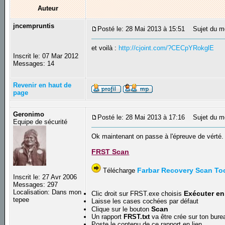
Auteur
jncempruntis
Posté le: 28 Mai 2013 à 15:51
Sujet du m
et voilà :
http://cjoint.com/?CECpYRokglE
Inscrit le: 07 Mar 2012
Messages: 14
Revenir en haut de
page
Geronimo
Posté le: 28 Mai 2013 à 17:16
Sujet du m
Equipe de sécurité
Ok maintenant on passe à l'épreuve de vérté.
FRST Scan
Farbar Recovery Scan To
Télécharge
Inscrit le: 27 Avr 2006
Messages: 297
Localisation: Dans mon
Exécuter en
Clic droit sur FRST.exe choisis
tepee
Laisse les cases cochées par défaut
Scan
Clique sur le bouton
Un rapport
FRST.txt
va être crée sur ton bure
Poste le contenu de ce rapport en lien