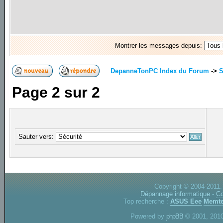
Montrer les messages depuis:
DepanneTonPC Index du Forum
->
S
Page
2
sur
2
Sauter vers:
Copyright © 2004-2011.
Dépannage informatique
-
Co
Top recherche :
ASUS Eee
Memte
Powered by
phpBB
© 2001, 2010