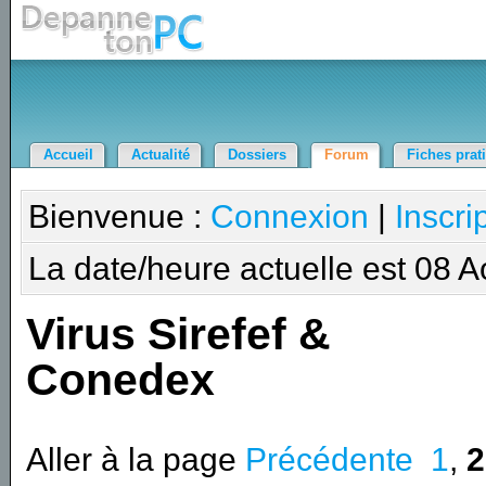
Accueil
Actualité
Dossiers
Forum
Fiches prat
Bienvenue :
Connexion
|
Inscri
La date/heure actuelle est 08 
Virus Sirefef &
Conedex
Aller à la page
Précédente
1
,
2