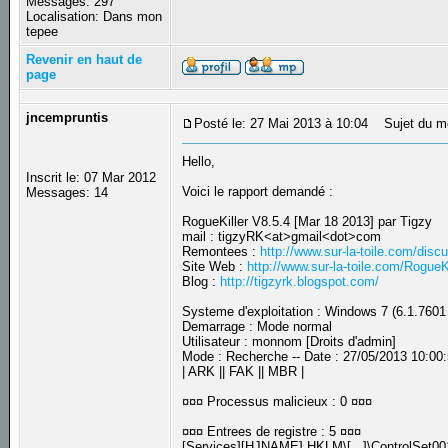
Messages: 297
Localisation: Dans mon
tepee
Revenir en haut de
page
jncempruntis
Posté le: 27 Mai 2013 à 10:04
Sujet du m
Hello,
Inscrit le: 07 Mar 2012
Voici le rapport demandé :
Messages: 14
RogueKiller V8.5.4 [Mar 18 2013] par Tigzy
mail : tigzyRK<at>gmail<dot>com
Remontees :
http://www.sur-la-toile.com/dis
Site Web :
http://www.sur-la-toile.com/RogueKi
Blog :
http://tigzyrk.blogspot.com/
Systeme d'exploitation : Windows 7 (6.1.7601
Demarrage : Mode normal
Utilisateur : monnom [Droits d'admin]
Mode : Recherche -- Date : 27/05/2013 10:00
| ARK || FAK || MBR |
¤¤¤ Processus malicieux : 0 ¤¤¤
¤¤¤ Entrees de registre : 5 ¤¤¤
[Services][HJNAME] HKLM\[...]\ControlSet00