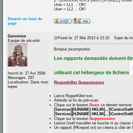
2 - [XXXXXX] NTFS (0x07) [VISIBLE] Offset 
User = LL1 ... OK!
User = LL2 ... OK!
Revenir en haut de
page
Geronimo
Posté le: 27 Mai 2013 à 13:10
Sujet du m
Equipe de sécurité
Bonjour jncempruntis
Les rapports demandés doivent être
utilisant cet hébergeur de fichiers
Inscrit le: 27 Avr 2006
Messages: 297
Localisation: Dans mon
Roguekiller Suppression
tepee
Lance RogueKiller.exe.
Attends la fin du pré-scan
Scan
Clique sur le bouton
ce dernier terminé 
[Services][HJNAME] HKLM\[...]\ControlSet0
[Services][HJNAME] HKLM\[...]\ControlSet0
Suppression
Clique sur le bouton
Laisse l'outil travailler ne touche ni au clavier 
Un rapport (RKreport.txt) se créera à côté de