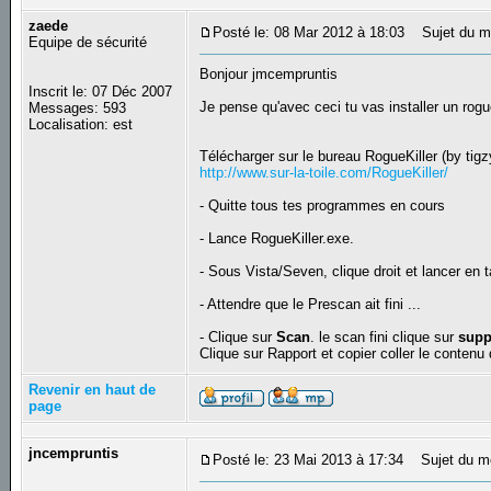
zaede
Posté le: 08 Mar 2012 à 18:03
Sujet du m
Equipe de sécurité
Bonjour jmcempruntis
Inscrit le: 07 Déc 2007
Je pense qu'avec ceci tu vas installer un rogue
Messages: 593
Localisation: est
Télécharger sur le bureau RogueKiller (by tigz
http://www.sur-la-toile.com/RogueKiller/
- Quitte tous tes programmes en cours
- Lance RogueKiller.exe.
- Sous Vista/Seven, clique droit et lancer en t
- Attendre que le Prescan ait fini ...
- Clique sur
Scan
. le scan fini clique sur
supp
Clique sur Rapport et copier coller le conten
Revenir en haut de
page
jncempruntis
Posté le: 23 Mai 2013 à 17:34
Sujet du m