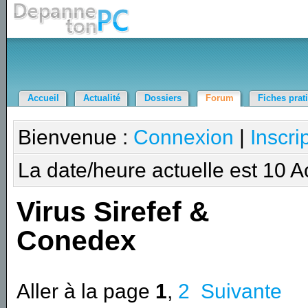
Accueil
Actualité
Dossiers
Forum
Fiches prat
Bienvenue :
Connexion
|
Inscri
La date/heure actuelle est 10 
Virus Sirefef &
Conedex
Aller à la page
1
,
2
Suivante