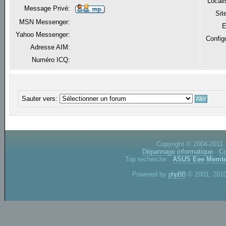
Locali
Message Privé:
Sit
MSN Messenger:
E
Yahoo Messenger:
Config
Adresse AIM:
Numéro ICQ:
Sauter vers:
Copyright © 2004-2011.
Dépannage informatique
-
Co
Top recherche :
ASUS Eee
Memte
Powered by
phpBB
© 2001, 2010