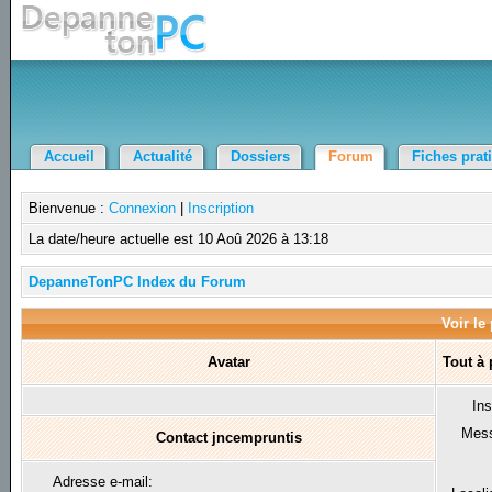
Accueil
Actualité
Dossiers
Forum
Fiches prat
Bienvenue :
Connexion
|
Inscription
La date/heure actuelle est 10 Aoû 2026 à 13:18
DepanneTonPC Index du Forum
Voir le
Avatar
Tout à
Ins
Mes
Contact jncempruntis
Adresse e-mail: